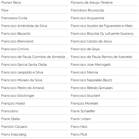
Florian Raiss
Floriano de Araújo Teixeira
Flow
Francêsco Brunocilla
Francesco Civita
Francisco Acquarone
Francisco Amêndola da Silva
Francisco Aurelio de Figueiredo e Melo
Francisco Bayardo
Francisco Biquiba Dy Lafuente Guarany
Francisco Brennand
Francisco Calixto de Jesus
Francisco Cimino
Francisco de Goya
Francisco de Paula Coimbra de Almeida Brennand
Francisco de Paula Ramos de Azevedo
Francisco Garcia Santa Olalla
Francisco Jose Maringelli
Francisco Leopoldo e Silva
Francisco Manna
Francisco Moraes da Silva
Francisco Napoleão Bautz
Francisco Pedro do Amaral
Francisco Rebolo Gonsales
Francisco Stockinger
Francisco Stuckert
François Hoald
François Morellet
Francolino
Frank Schaeffer
Frank Stella
Frank Urban
Franklin Cassaro
Frans Hals
Frans Krajcberg
Frans Post