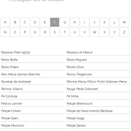
A
B
C
D
E
F
G
H
I
J
K
L
M
N
O
P
Q
R
S
T
U
V
W
X
Y
Z
Fabiana Preti (1979)
Fabiano Al Makul
Fabio Biofa
Fabio Miguez
Fabio Polesi
Falves Silva
Fani Maria Gomes Bracher
Fanny Feigenson
Farnese de Andrade
Fátima Maria Ottoni Pinto Ordones Pena
Fátima Villarin
Fayga Perla Ostrower
Fé Córdula
Fê Mota
Felícia Leirner
Felipe Bitencourt
Felipe Cohen
Felipe do Nascimento Barbosa
Felipe Góes
Felipe Guga
Felipe Morozini
Felipe Seixas