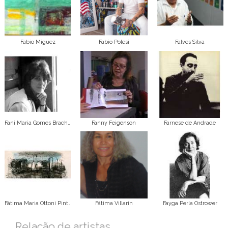
Fabio Miguez
Fabio Polesi
Falves Silva
Fani Maria Gomes Bracher
Fanny Feigenson
Farnese de Andrade
Fátima Maria Ottoni Pinto Ordones Pena
Fátima Villarin
Fayga Perla Ostrower
Relação de artistas