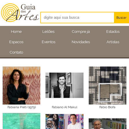
Buscar
Artistas
Home
Leilões
Compre já
Estados
Eventos
Espacos
Eventos
Novidades
Artistas
Locais
Contato
Fabiana Preti (1979)
Fabiano Al Makul
Fabio Biofa