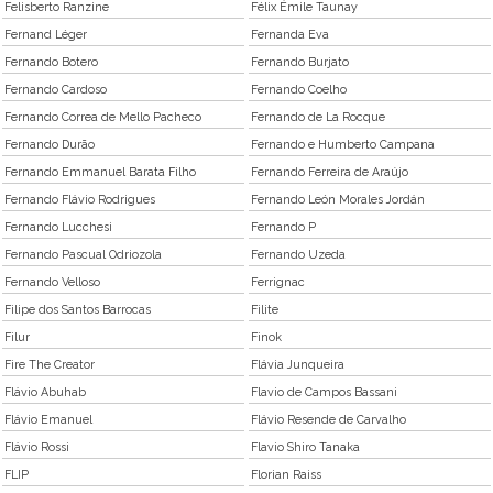
Felisberto Ranzine
Félix Émile Taunay
Fernand Léger
Fernanda Eva
Fernando Botero
Fernando Burjato
Fernando Cardoso
Fernando Coelho
Fernando Correa de Mello Pacheco
Fernando de La Rocque
Fernando Durão
Fernando e Humberto Campana
Fernando Emmanuel Barata Filho
Fernando Ferreira de Araújo
Fernando Flávio Rodrigues
Fernando León Morales Jordán
Fernando Lucchesi
Fernando P
Fernando Pascual Odriozola
Fernando Uzeda
Fernando Velloso
Ferrignac
Filipe dos Santos Barrocas
Filite
Filur
Finok
Fire The Creator
Flávia Junqueira
Flávio Abuhab
Flavio de Campos Bassani
Flávio Emanuel
Flávio Resende de Carvalho
Flávio Rossi
Flavio Shiro Tanaka
FLIP
Florian Raiss