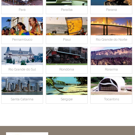
Pará
Paraíba
Paraná
Pernambuco
Piauí
Rio Grande do Norte
Rio Grande do Sul
Rondônia
Roraima
Santa Catarina
Sergipe
Tocantins