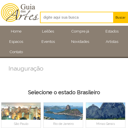
Buscar
Artistas
Home
Leilões
Compre já
Estados
Eventos
Espacos
Eventos
Novidades
Artistas
Locais
Contato
Inauguração
Selecione o estado Brasileiro
São Paulo
Rio de Janeiro
Minas Gerais