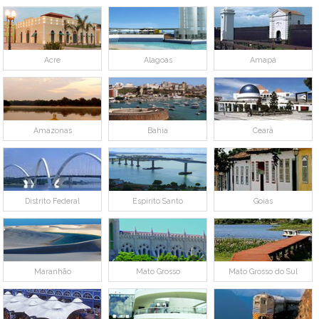
Acre
Alagoas
Amapá
Amazonas
Bahia
Ceará
Distrito Federal
Espírito Santo
Goiás
Maranhão
Mato Grosso
Mato Grosso do Sul