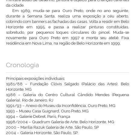
da cidade.
Em 1989, muda-se para Ouro Preto, onde no ano seguinte,
durante a Semana Santa, realiza uma exposição a céu aberto,
cobrindo com banners as fachadas das casas. Volta a residir em Belo
Horizonte em 1995, e passa a realizar pinturas constituídas,
sobretudo, por pequenos toques circulares do pincel. Muda-se
novamente para Ouro Preto em 1997 e monta seu ateliê. Fixa
residência em Nova Lima, na região de Belo Horizonte em 1999.
Cronologia
Principais exposições individuais:
1981/88 – Fundação Clóvis Salgado (Palácio das Artes), Belo
Horizonte, MG
1986 – Galeria do Centro Cultural Cândido Mendes (Pequena
Galeria), Rio de Janeiro, RJ
1991/93 – Anexo do Museu da Inconfidência, Ouro Preto, MG
1993 – Museu Casa Guignard, Ouro Preto, MG
1994 – Galerie Debret, Paris, França
1998/2004 – Quadrum Galeria de Arte, Belo Horizonte, MG
2000 – Marília Razuk Galeria de Arte, São Paulo, SP
2004 – Galeria Horizonte, São Paulo, SP.