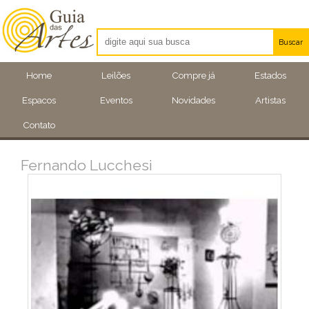
Buscar
Artistas
Home
Leilões
Compre já
Estados
Eventos
Espacos
Eventos
Novidades
Artistas
Locais
Contato
Fernando Lucchesi