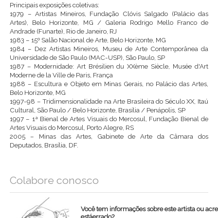
Principais exposições coletivas:
1979 – Artistas Mineiros, Fundação Clóvis Salgado (Palácio das
Artes), Belo Horizonte, MG / Galeria Rodrigo Mello Franco de
Andrade (Funarte), Rio de Janeiro, RJ
1983 – 15º Salão Nacional de Arte, Belo Horizonte, MG
1984 – Dez Artistas Mineiros, Museu de Arte Contemporânea da
Universidade de São Paulo (MAC-USP), São Paulo, SP
1987 – Modernidade: Art Brésilien du XXème Siècle, Musée d'Art
Moderne de la Ville de Paris, França
1988 – Escultura e Objeto em Minas Gerais, no Palácio das Artes,
Belo Horizonte, MG
1997-98 – Tridimensionalidade na Arte Brasileira do Século XX, Itaú
Cultural, São Paulo / Belo Horizonte, Brasília / Penápolis, SP
1997 – 1ª Bienal de Artes Visuais do Mercosul, Fundação Bienal de
Artes Visuais do Mercosul, Porto Alegre, RS
2005 – Minas das Artes, Gabinete de Arte da Câmara dos
Deputados, Brasília, DF.
Colabore conosco
Você tem informações sobre este artista ou acr
estáerrado?