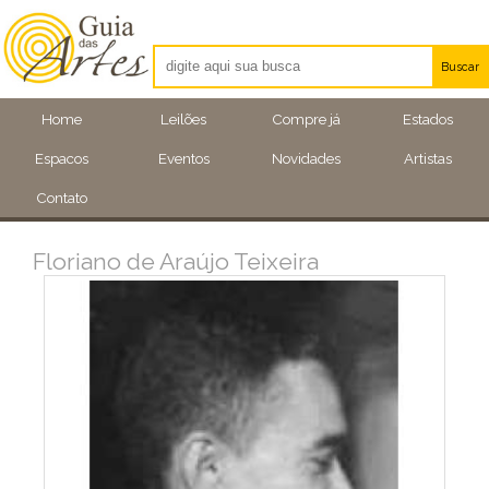
Buscar
Artistas
Home
Leilões
Compre já
Estados
Eventos
Espacos
Eventos
Novidades
Artistas
Locais
Contato
Floriano de Araújo Teixeira