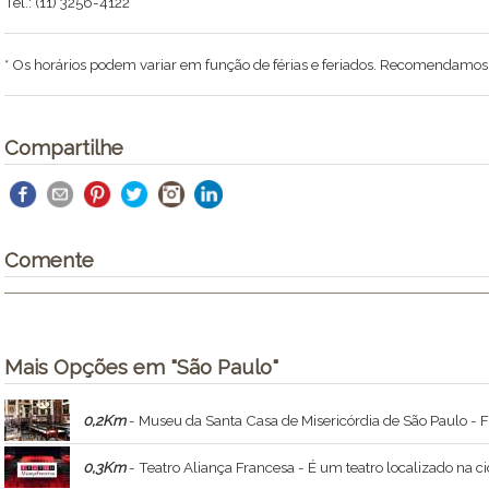
Tel.: (11) 3256-4122
* Os horários podem variar em função de férias e feriados. Recomendamos li
Compartilhe
Comente
Mais Opções em "São Paulo"
0,2Km
- Museu da Santa Casa de Misericórdia de São Paulo - Foi fundado em junho de 2000 com a intenção de reunir o acervo de parte 
0,3Km
- Teatro Aliança Francesa - É um teatro localizado na c