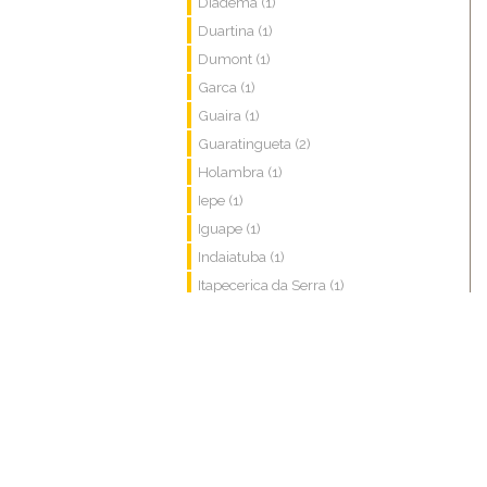
Diadema (1)
Duartina (1)
Dumont (1)
Garca (1)
Guaira (1)
Guaratingueta (2)
Holambra (1)
Iepe (1)
Iguape (1)
Indaiatuba (1)
Itapecerica da Serra (1)
Itapetininga (1)
Itapira (1)
Itatiba (1)
Itu (3)
Ituverava (1)
Jaboticabal (1)
Jau (1)