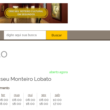
Buscar
Newsletter!
Artistas
to
Eventos
Locais
iar
aberto agora
seu Monteiro Lobato
amento
ter
qua
qui
sex
sab
08:00
08:00
08:00
08:00
10:00
18:00
18:00
18:00
18:00
17:00