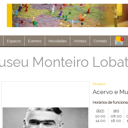
Espacos
Eventos
Novidades
Artistas
Contato
Assine nosso 
useu Monteiro Loba
Env
Museus
Acervo e Mu
Horários de funcion
dom
seg
10:00
08:00
14:00
18:00