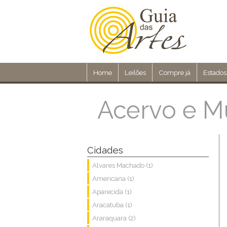
Home
Leilões
Compre já
Estados
Acervo e M
Cidades
Alvares Machado (1)
Americana (1)
Aparecida (1)
Aracatuba (1)
Araraquara (2)