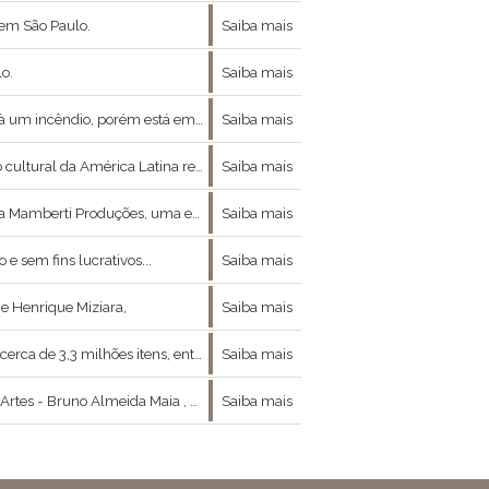
 em São Paulo.
Saiba mais
lo.
Saiba mais
m previsão de reabertura na segunda metade de 2021.
Saiba mais
mérica Latina relacionado à temática,
Saiba mais
25 anos de experiência na administração de teatros e espetáculos.
Saiba mais
 sem fins lucrativos...
Saiba mais
 e Henrique Miziara,
Saiba mais
 maiores acervos de livros de arte de São Paulo, uma biblioteca depositária da ONU e uma riquíssima c
Saiba mais
entre moda , arte e filosofia nos concedeu a ótima entrevista que se segue :
Saiba mais