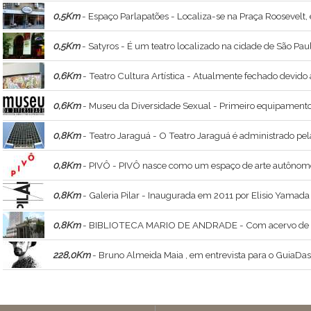
0,5Km
- Espaço Parlapatões - Localiza-se na Praça Roosevelt,
0,5Km
- Satyros - É um teatro localizado na cidade de São Pau
0,6Km
- Teatro Cultura Artística - Atualmente fechado devido à um incêndio, porém está em reforma co
0,6Km
- Museu da Diversidade Sexual - Primeiro equipamento cultural da A
0,8Km
- Teatro Jaraguá - O Teatro Jaraguá é administrado pela Mamberti Produções, uma empresa de criação e produção teatral com 
0,8Km
- PIVÔ - PIVÔ nasce como um espaço de arte autônomo e
0,8Km
- Galeria Pilar - Inaugurada em 2011 por Elisio Yamada
0,8Km
- BIBLIOTECA MARIO DE ANDRADE - Com acervo de cerca de 3,3 milhões itens, entre livros, periódicos, mapas e multimeios, a biblioteca mantém grandes coleções especiais, que incluem um dos
228,0Km
- Bruno Almeida Maia , em entrevista para o GuiaDasArtes - Bruno Almeida Maia , ministrante do curso Constelações Visionárias , a relação 