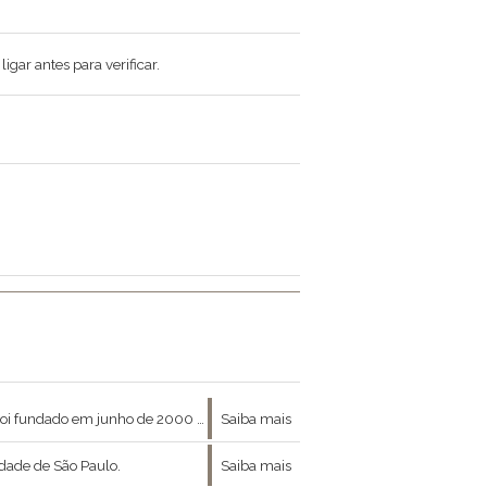
gar antes para verificar.
da história dos mais de 400 anos de vida da Irmandade da Santa Casa.
Saiba mais
idade de São Paulo.
Saiba mais