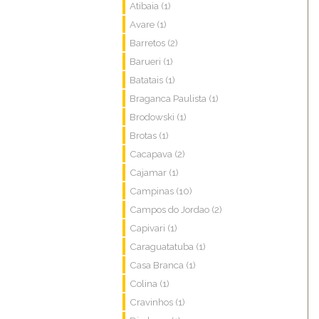
Atibaia (1)
Avare (1)
Barretos (2)
Barueri (1)
Batatais (1)
Braganca Paulista (1)
Brodowski (1)
Brotas (1)
Cacapava (2)
Cajamar (1)
Campinas (10)
Campos do Jordao (2)
Capivari (1)
Caraguatatuba (1)
Casa Branca (1)
Colina (1)
Cravinhos (1)