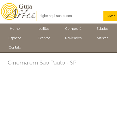
Buscar
Artistas
Home
Leilões
Compre já
Estados
Eventos
Espacos
Eventos
Novidades
Artistas
Locais
Contato
Cinema em São Paulo - SP