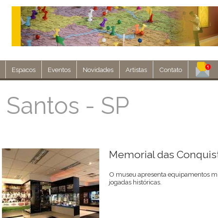
Espacos
Eventos
Novidades
Artistas
Contato
Assine nosso 
Santos - SP
Env
Memorial das Conquis
O museu apresenta equipamentos mul
jogadas históricas.