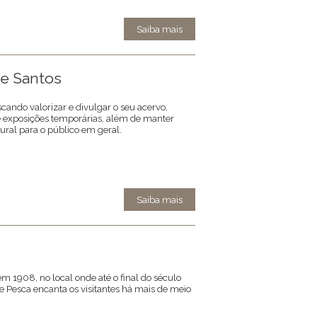
Saiba mais
de Santos
cando valorizar e divulgar o seu acervo,
e exposições temporárias, além de manter
ral para o público em geral.
Saiba mais
m 1908, no local onde até o final do século
de Pesca encanta os visitantes há mais de meio