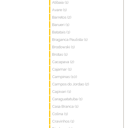
Atibaia (1)
Avare (1)
Barretos (2)
Barueri (1)
Batatais (1)
Braganca Paulista (1)
Brodowski (1)
Brotas (1)
Cacapava (2)
Cajamar (1)
Campinas (10)
Campos do Jordao (2)
Capivari (1)
Caraguatatuba (1)
Casa Branca (1)
Colina (1)
Cravinhos (1)