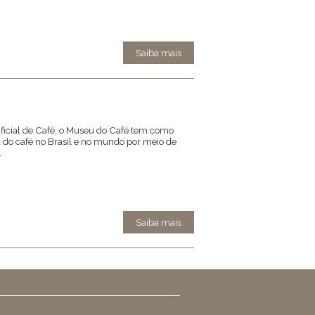
Saiba mais
 Oficial de Café, o Museu do Café tem como
ia do café no Brasil e no mundo por meio de
.
Saiba mais