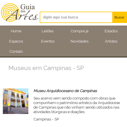
Buscar
Artistas
Home
Leilões
Compre já
Estados
Eventos
Espacos
Eventos
Novidades
Artistas
Locais
Contato
Museus em Campinas - SP
Museu Arquidiocesano de Campinas
Seu acervo vem sendo composto com obras que
compunham o patrimônio artístico da Arquidiocese
de Campinas que não vinham sendo utilizados nas
atividades litúrgicas e doações.
Campinas - SP