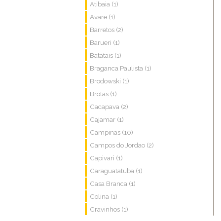
Atibaia (1)
Avare (1)
Barretos (2)
Barueri (1)
Batatais (1)
Braganca Paulista (1)
Brodowski (1)
Brotas (1)
Cacapava (2)
Cajamar (1)
Campinas (10)
Campos do Jordao (2)
Capivari (1)
Caraguatatuba (1)
Casa Branca (1)
Colina (1)
Cravinhos (1)