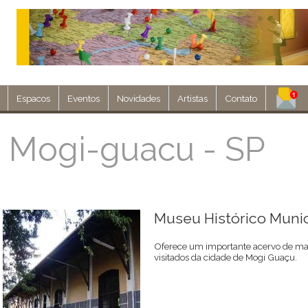
Espacos
Eventos
Novidades
Artistas
Contato
Assine nosso 
 Mogi-guacu - SP
Env
Museu Histórico Muni
Oferece um importante acervo de mate
visitados da cidade de Mogi Guaçu.