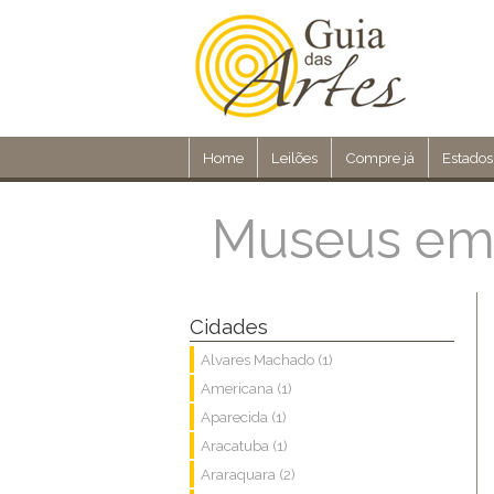
Home
Leilões
Compre já
Estados
Museus em
Cidades
Alvares Machado (1)
Americana (1)
Aparecida (1)
Aracatuba (1)
Araraquara (2)