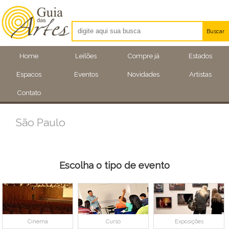
Buscar
Artistas
Home
Leilões
Compre já
Estados
Eventos
Espacos
Eventos
Novidades
Artistas
Locais
Contato
São Paulo
Escolha o tipo de evento
Cinema
Curso
Exposições