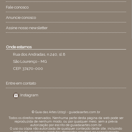
Fale conosco
Anuncie conosco
Assine nosso newsletter
Onde estamos
Rua dos Andradas, n.240, sl.8
São Lourenço - MG
CEP: 37470-000
Entre em contato
Instagram
© Guia das Artes (2015) - guiadasartes.com.br
Todos os direitos reservados. Nenhuma parte desta página da web pode ser
reproduzida de nenhum modo, ou por qualquer meio, sem a prévia
autorização por escrito de guiadasartes.com.br
O uso ou cópia não autorizada de qualquer conteúdo deste site, incluíndo
contas de usuários ou produtos oferecidos resultará no cancelamento