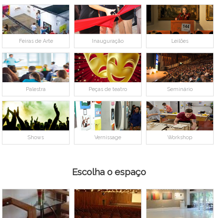
Feiras de Arte
Inauguração
Leilões
Palestra
Peças de teatro
Seminário
Shows
Vernissage
Workshop
Escolha o espaço