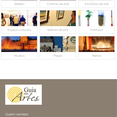
Ateliêrs
Cinemas de arte
Escritórios de arte
Espaços culturais
Galerias de arte
Institutos
Museus
Praças
Teatros
Quem someos