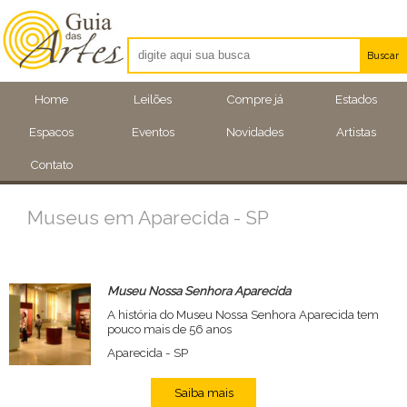
Buscar
Artistas
Home
Leilões
Compre já
Estados
Eventos
Espacos
Eventos
Novidades
Artistas
Locais
Contato
Museus em Aparecida - SP
Museu Nossa Senhora Aparecida
A história do Museu Nossa Senhora Aparecida tem
pouco mais de 56 anos
Aparecida - SP
Saiba mais