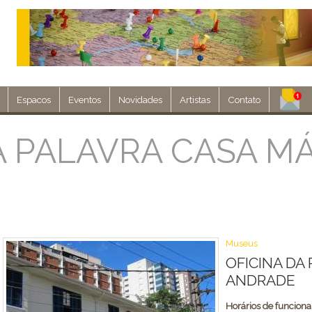
Espacos
Eventos
Novidades
Artistas
Contato
Assine nosso 
A PALAVRA CASA MÁ
Env
Museus
OFICINA DA
ANDRADE
Horários de funcion