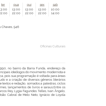
ter
qua
qui
sex
sab
13:00
13:00
13:00
13:00
10:00
22:00
22:00
22:00
22:00
14:00
es Chaves, 546
Oficinas Culturais
990, no bairro da Barra Funda, endereço da
principais ideólogos do movimento modernista e
a, pois sua programação é voltada para áreas
tudo e a criação de diversos gêneros literários
de textos e redação, somados a palestras, ciclos
ilmes, lançamentos de livros e saraus.Entre os
cos Rey, Lygia Fagundes Telles, Ivan Ângelo,
João Cabral de Melo Neto, Ignácio de Loyola