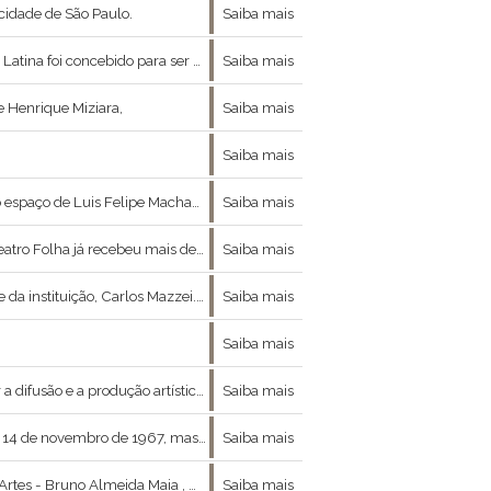
cidade de São Paulo.
Saiba mais
aízes e culturas, e acolhe, também, a sede do Parlamento Latino-Americano - Parlatino.
Saiba mais
e Henrique Miziara,
Saiba mais
Saiba mais
arte), música (violão e guitarra com João Nepomuceno e DJ com Ralph74), língua espanhola (Rau
Saiba mais
beu mais de 2 milhões de espectadores.
Saiba mais
 mais de 500 invenções diferentes como um piano dobrável,
Saiba mais
Saiba mais
al Porto Seguro se constitui de maneira multidisciplinar.
Saiba mais
rvo originou-se na Comissão Geográfica e Geológica -
Saiba mais
ntre moda , arte e filosofia nos concedeu a ótima entrevista que se segue :
Saiba mais