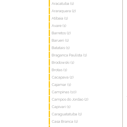
Aracatuba (1)
Araraquara (2)
Atibaia (1)
Avare (1)
Barretos (2)
Barueri (1)
Batatais (1)
Braganca Paulista (1)
Brodowski (1)
Brotas (1)
Cacapava (2)
Cajamar (1)
Campinas (10)
Campos do Jordao (2)
Capivari (1)
Caraguatatuba (1)
Casa Branca (1)