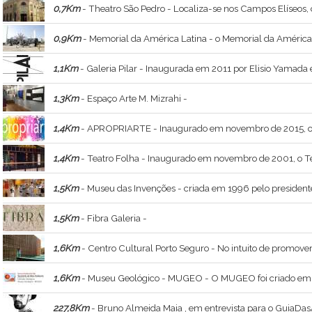
0,7Km
- Theatro São Pedro - Localiza-se nos Campos Elíseos, 
0,9Km
- Memorial da América Latina - o Memorial da América Latina foi concebido para ser um espaço de integração e informação dos países latino- americanos, de suas r
1,1Km
- Galeria Pilar - Inaugurada em 2011 por Elisio Yamada 
1,3Km
- Espaço Arte M. Mizrahi -
1,4Km
- APROPRIARTE - Inaugurado em novembro de 2015, o espaço de Luis Felipe Machado Dib realiza cursos variados de artes plásticas (desenho, gravura, pintura, modelagem, história da 
1,4Km
- Teatro Folha - Inaugurado em novembro de 2001, o Teatro Folha já rece
1,5Km
- Museu das Invenções - criada em 1996 pelo presidente da instituição, Carlos Mazzei. Reúne um acervo com
1,5Km
- Fibra Galeria -
1,6Km
- Centro Cultural Porto Seguro - No intuito de promover a difusão e a produção artísticas, o Espaço Cultur
1,6Km
- Museu Geológico - MUGEO - O MUGEO foi criado em 14 de novembro de 1967, mas parte de seu ace
227,8Km
- Bruno Almeida Maia , em entrevista para o GuiaDasArtes - Bruno Almeida Maia , ministrante do curso Constelações Visionárias , a relação e