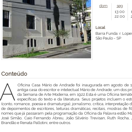
dom
seg
13:00
22:00
Local
Barra Funda: r. Lop
São Paulo
-
SP
Conteúdo
A
Oficina Casa Mário de Andrade foi inaugurada em agosto de 1
antiga casa do escritor e intelectual Mário de Andrade, um dos 
da Semana de Arte Moderna, em 1922.Esta é uma Oficina temátic
específicas do texto e da literatura. Seus projetos incluem o es
(conto, romance, poesia e dramaturgia), jornalismo, crítica, interpretação 
de depoimentos de escritores, leituras dramáticas, recitais, mostras de f
nomes que já passaram pela programação da Oficina da Palavra estão Mar
José Simão, Caio Fernando Abreu, João Silvério Trevisan, Ruth Rocha, 
Brandão e Renata Pallotini, entre outros.