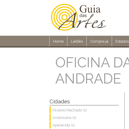
Home
Leilões
Compre já
Estados
OFICINA D
ANDRADE
Cidades
Alvares Machado (1)
Americana (1)
Aparecida (1)