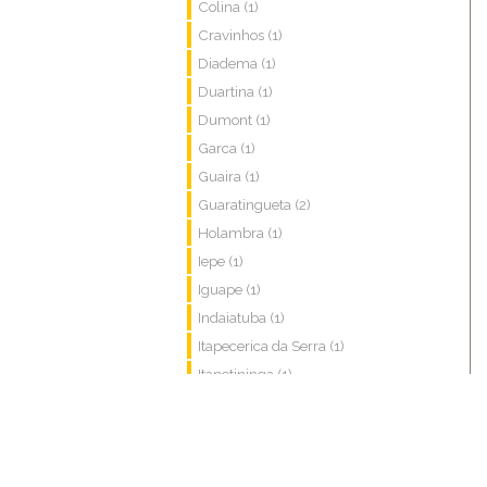
Colina (1)
Cravinhos (1)
Diadema (1)
Duartina (1)
Dumont (1)
Garca (1)
Guaira (1)
Guaratingueta (2)
Holambra (1)
Iepe (1)
Iguape (1)
Indaiatuba (1)
Itapecerica da Serra (1)
Itapetininga (1)
Itapira (1)
Itatiba (1)
Itu (3)