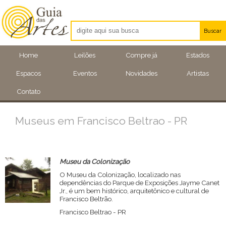
Buscar
Artistas
Home
Leilões
Compre já
Estados
Eventos
Espacos
Eventos
Novidades
Artistas
Locais
Contato
Museus em Francisco Beltrao - PR
Museu da Colonização
O Museu da Colonização, localizado nas
dependências do Parque de Exposições Jayme Canet
Jr., é um bem histórico, arquitetônico e cultural de
Francisco Beltrão.
Francisco Beltrao - PR