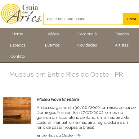
Buscar
Artistas
Home
Leilões
Compre já
Estados
Eventos
Espacos
Eventos
Novidades
Artistas
Locais
Contato
Museus em Entre Rios do Oeste - PR
Museu Nova Et Vétera
A ideia surgiu no dia 30/06/2002, em visita ao pai de
Domingos Primieri. Em 17/07/2002, o mesmo
ganhou um laboratório dentário, uma máquina de
costurar manual, uma máquina registradora e um
ferro de passar roupas (à brasa).
Entre Rios do Oeste - PR