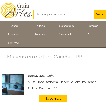
Buscar
Artistas
Home
Leilões
Compre já
Estados
Eventos
Espacos
Eventos
Novidades
Artistas
Locais
Contato
Museus em Cidade Gaucha - PR
Museu José Vieira
Museu localizado em Cidade Gaúcha, no Paraná.
Cidade Gaucha - PR
Saiba mais