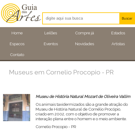
Buscar
Artistas
Home
Leilões
Compre já
Estados
Eventos
Espacos
Eventos
Novidades
Artistas
Locais
Contato
Museus em Cornelio Procopio - PR
Museu de História Natural Mozart de Oliveira Vallim
Os animais taxidermizados são a grande atração do
Museu de História Natural de Cornélio Procópio,
criado em 2002, com o objetivo de promover a
interação plena entre o homem e o meio ambiente.
Cornelio Procopio - PR