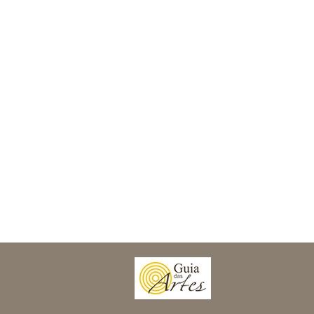
Palmas (1)
Palmeira (3)
Paranagua (1)
Ponta Grossa (5)
Porecatu (1)
Reserva do Iguacu (1)
Ribeirao Claro (1)
Rio Negro (1)
Santo Antonio do Sudoeste (1)
São Jorge do Ivai (1)
São Jose dos Pinhais (2)
São Mateus do Sul (1)
Sertanopolis (1)
Tibagi (1)
Toledo (1)
Ubirata (1)
Uniflor (1)