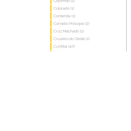
Colombo (2)
Colorado (1)
Contenda (1)
Cornelio Procopio (2)
Cruz Machado (1)
Cruzeiro do Oeste (1)
Curitiba (47)
Entre Rios do Oeste (1)
Foz do Iguacu (1)
Francisco Beltrao (1)
Guarapuava (1)
Guaratuba (1)
Ibipora (1)
Lapa (6)
Londrina (6)
Marechal Candido Rondon (1)
Maringa (5)
Morretes (2)