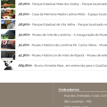
26,0Km
- Parque Estadual Mata dos Godoy - Parque localizado
28,1Km
- Casa da Memória Madre Leônia Milito - Espaço local
28,9Km
- Parque Estadual de Vila Velha - Parque localizado na ci
30,0Km
- Museu de Arte de Londrina - A inauguração do Museu aconteceu em 13/05/1993 e teve como principal atr
30,1Km
- Museu Histórico de Londrina Pe. Carlos Weiss - Museu históric
42,3Km
- Museu Histórico e de Artes de Ibiporã - Museu de arte 
669,6Km
- Bruno Almeida Maia , em entrevista para o GuiaDasArtes - Bruno Almeida Maia , ministrante do curso Constelações Visionárias , a relação
Onde estamos
Rua dos Andradas, n.240, sl.8
São Lourenço - MG