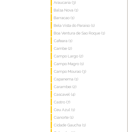
Araucaria (3)
Balsa Nova (1)
Barracao (1)
Bela Vista do Paraiso (1)
Boa Ventura de Sao Roque (1)
Cafeara (1)
Cambe (2)
Campo Largo (2)
Campo Magro (1)
Campo Mourao (3)
Capanema (1)
Carambei (2)
Cascavel (4)
Castro (7)
Ceu Azul (1)
Cianorte (1)
Cidade Gaucha (1)