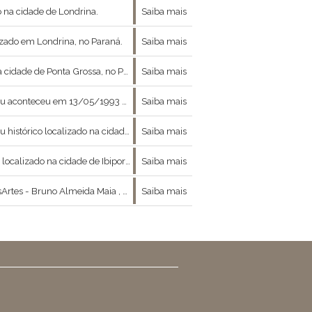
 na cidade de Londrina.
Saiba mais
izado em Londrina, no Paraná.
Saiba mais
dade de Ponta Grossa, no Paraná.
Saiba mais
ação a escultura “A Eterna Primavera”, de Auguste Rodin.
Saiba mais
o localizado na cidade de Londrina.
Saiba mais
localizado na cidade de Ibiporã.
Saiba mais
 entre moda , arte e filosofia nos concedeu a ótima entrevista que se segue :
Saiba mais