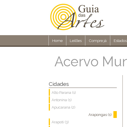
Home
Leilões
Compre já
Estados
Acervo Mun
Cidades
Alto Parana (1)
Antonina (1)
Apucarana (2)
Arapongas (1)
Arapoti (3)