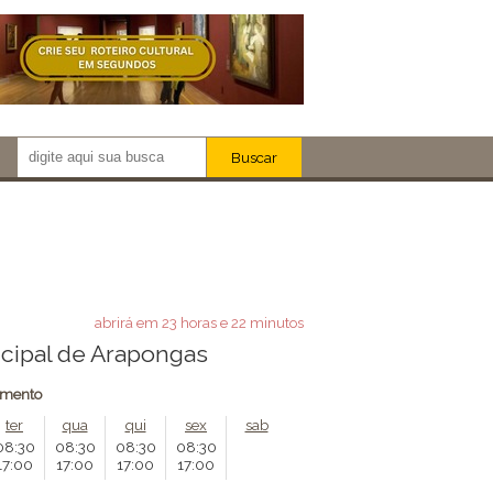
Buscar
Newsletter!
Artistas
Eventos
Locais
iar
abrirá em 23 horas e 22 minutos
cipal de Arapongas
amento
ter
qua
qui
sex
sab
08:30
08:30
08:30
08:30
17:00
17:00
17:00
17:00