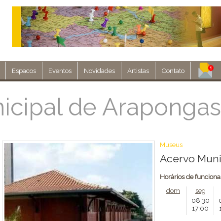
Espacos
Eventos
Novidades
Artistas
Contato
Assine nosso 
icipal de Arapongas
Env
Museus
Acervo Muni
Horários de funcion
dom
seg
08:30
17:00