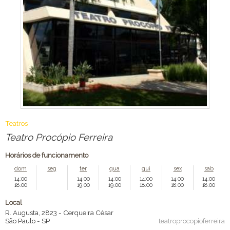
Teatros
Teatro Procópio Ferreira
Horários de funcionamento
dom
seg
ter
qua
qui
sex
sab
14:00
14:00
14:00
14:00
14:00
14:00
18:00
19:00
19:00
18:00
18:00
18:00
Local
R. Augusta, 2823 - Cerqueira César
São Paulo
-
SP
teatroprocopioferreira