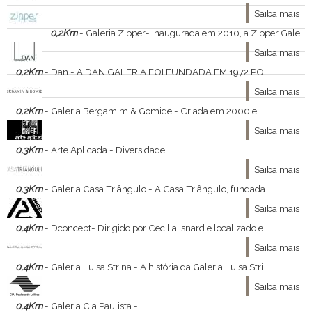
Saiba mais
0,2Km
- Galeria Zipper- Inaugurada em 2010, a Zipper Galeria estabeleceu-se inicialmente com foco na produção de artistas emergentes da cena brasileira e latino-americana,
Saiba mais
0,2Km
- Dan - A DAN GALERIA FOI FUNDADA EM 1972 POR J. PETER COHN E GLÁUCIA S. COHN EM SÃO PAULO
Saiba mais
0,2Km
- Galeria Bergamim & Gomide - Criada em 2000 em São Paulo por Jones Bergamin, diretor da Bolsa de Arte do Rio de Janeiro, a Galeria Bergamin serviu por muitos anos como uma extensão da tradicional casa de leilões carioca.
Saiba mais
0,3Km
- Arte Aplicada - Diversidade.
Saiba mais
0,3Km
- Galeria Casa Triângulo - A Casa Triângulo, fundada em 1988, por Ricardo Trevisan, se destaca como uma das mais importantes galerias de arte contemporâneas do Brasil.
Saiba mais
0,4Km
- Dconcept- Dirigido por Cecilia Isnard e localizado em vila projetada por Flávio de Carvalho, nos Jardins, o escritório mantém em acervo obras de Adriana Coppio, Catherine Ferraz, Cecilia Dequech, Clarice Gonçalves, Daniella Liu Herzog, Dione Veiga, Felipe Oliveira
Saiba mais
0,4Km
- Galeria Luisa Strina - A história da Galeria Luisa Strina, a mais antiga galeria de arte contemporânea de São Paulo, se mistura com a trajetória profissional de Luisa Strina.
Saiba mais
0,4Km
- Galeria Cia Paulista -