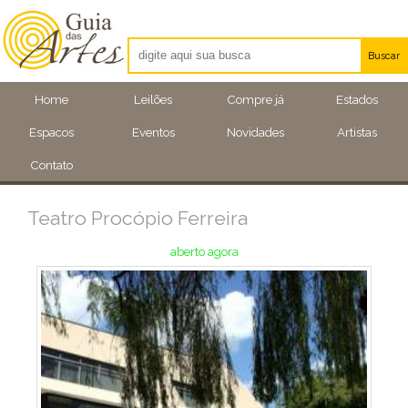
Buscar
Artistas
Home
Leilões
Compre já
Estados
Eventos
Espacos
Eventos
Novidades
Artistas
Locais
Contato
Teatro Procópio Ferreira
aberto agora