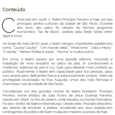
Conteúdo
C
onstruído em 1948, o Teatro Procópio Ferreira é hoje um dos
principais pontos culturais da cidade de São Paulo. Durante
seis anos, seu palco foi cenário do famoso programa
humorístico “Sai de Baixo”, exibido pela Rede Globo entre
1996 e 2002.
Ao longo de mais de 60 anos, o teatro abrigou importantes espetáculos
como “Cauby! Cauby!”, “Um marido ideal”, “Misticismo”, “João e Maria”,
“A Gorda”, “Nelson Freitas e vocês”, “Norma” e muitos outros.
Em 2005, o teatro passou por uma grande reforma, incluindo a
instalação de novo assoalho no palco da sala, ar condicionado e
modernos sistemas de som e luz, tudo para oferecer mais conforto ao
público. Atualmente, o teatro tem capacidade para 641 pessoas, salas
com acesso para deficientes físicos e estacionamento próprio. Além de
privilegiada localização na Rua Augusta, umas das mais famosas e
charmosas ruas da cidade de São Paulo.
Considerado um dos grandes nomes do teatro brasileiro, Procópio
Ferreira, nome artístico de João Álvaro de Jesus Quental Ferreira,
nasceu em 1898, no Rio de Janeiro, onde estudou na Escola Dramática.
Foi ator, diretor de teatro e dramaturgo. Desde cedo, Procópio descobriu
seu talento de envolver a plateia, arrastando aos seus espetáculos
contingentes de público de fazer inveja aos maiores sucessos de hoje.