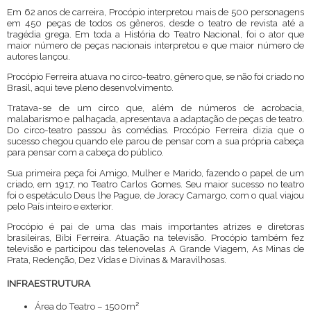
Em 62 anos de carreira, Procópio interpretou mais de 500 personagens
em 450 peças de todos os gêneros, desde o teatro de revista até a
tragédia grega. Em toda a História do Teatro Nacional, foi o ator que
maior número de peças nacionais interpretou e que maior número de
autores lançou.
Procópio Ferreira atuava no circo-teatro, gênero que, se não foi criado no
Brasil, aqui teve pleno desenvolvimento.
Tratava-se de um circo que, além de números de acrobacia,
malabarismo e palhaçada, apresentava a adaptação de peças de teatro.
Do circo-teatro passou às comédias. Procópio Ferreira dizia que o
sucesso chegou quando ele parou de pensar com a sua própria cabeça
para pensar com a cabeça do público.
Sua primeira peça foi Amigo, Mulher e Marido, fazendo o papel de um
criado, em 1917, no Teatro Carlos Gomes. Seu maior sucesso no teatro
foi o espetáculo Deus lhe Pague, de Joracy Camargo, com o qual viajou
pelo País inteiro e exterior.
Procópio é pai de uma das mais importantes atrizes e diretoras
brasileiras, Bibi Ferreira. Atuação na televisão. Procópio também fez
televisão e participou das telenovelas A Grande Viagem, As Minas de
Prata, Redenção, Dez Vidas e Divinas & Maravilhosas.
INFRAESTRUTURA
Área do Teatro – 1500m²