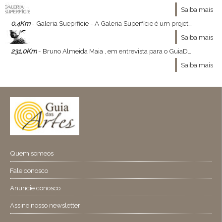
Saiba mais
0,4Km
- Galeria Sueprficie - A Galeria Superfície é um projeto dos sócios Gustavo Nóbrega
Saiba mais
231,0Km
- Bruno Almeida Maia , em entrevista para o GuiaDasArtes - Bruno Almeida Maia , ministrante do curso Constelações Visionárias , a relação entre moda , arte e filosofia nos concedeu a ótima entrevista que se segue :
Saiba mais
Quem someos
Fale conosco
Anuncie conosco
Assine nosso newsletter