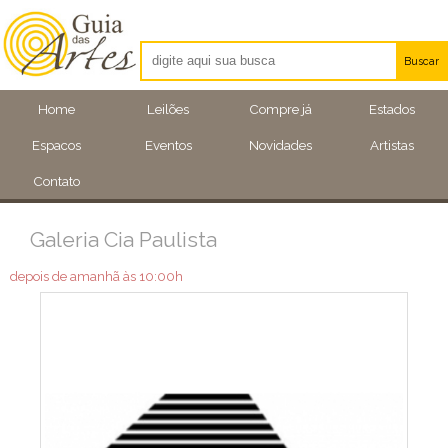
Buscar
Artistas
Home
Leilões
Compre já
Estados
Eventos
Espacos
Eventos
Novidades
Artistas
Locais
Contato
Galeria Cia Paulista
depois de amanhã às 10:00h