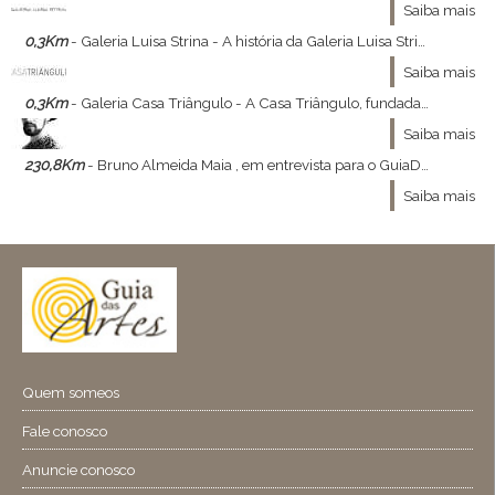
Saiba mais
0,3Km
- Galeria Luisa Strina - A história da Galeria Luisa Strina, a mais antiga galeria de arte contemporânea de São Paulo, se mistura com a trajetória profissional de Luisa Strina.
Saiba mais
0,3Km
- Galeria Casa Triângulo - A Casa Triângulo, fundada em 1988, por Ricardo Trevisan, se destaca como uma das mais importantes galerias de arte contemporâneas do Brasil.
Saiba mais
230,8Km
- Bruno Almeida Maia , em entrevista para o GuiaDasArtes - Bruno Almeida Maia , ministrante do curso Constelações Visionárias , a relação entre moda , arte e filosofia nos concedeu a ótima entrevista que se segue :
Saiba mais
Quem someos
Fale conosco
Anuncie conosco