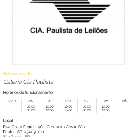
Galerias de arte
Galeria Cia Paulista
Horários de funcionamento
dom
seg
ter
qua
qui
sex
sab
10:00
10:00
10:00
10:00
10:00
18:00
18:00
18:00
18:00
18:00
Local
Rua Oscar Freire, 246 - Cerqueira César, São
Paulo - SP, 05409-011
São Paulo
-
SP