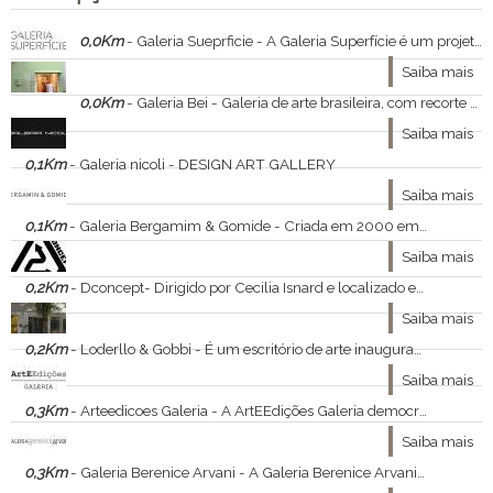
0,0Km
- Galeria Sueprficie - A Galeria Superfície é um projeto dos sócios Gustavo Nóbrega
Saiba mais
0,0Km
- Galeria Bei - Galeria de arte brasileira, com recorte principal no Brasil Modernista e Popular.
Saiba mais
0,1Km
- Galeria nicoli - DESIGN ART GALLERY
Saiba mais
0,1Km
- Galeria Bergamim & Gomide - Criada em 2000 em São Paulo por Jones Bergamin, diretor da Bolsa de Arte do Rio de Janeiro, a Galeria Bergamin serviu por muitos anos como uma extensão da tradicional casa de leilões carioca.
Saiba mais
0,2Km
- Dconcept- Dirigido por Cecilia Isnard e localizado em vila projetada por Flávio de Carvalho, nos Jardins, o escritório mantém em acervo obras de Adriana Coppio, Catherine Ferraz, Cecilia Dequech, Clarice Gonçalves, Daniella Liu Herzog, Dione Veiga, Felipe Oliveira
Saiba mais
0,2Km
- Loderllo & Gobbi - É um escritório de arte inaugurado em 2005.
Saiba mais
0,3Km
- Arteedicoes Galeria - A ArtEEdições Galeria democratiza a arte contemporânea através da comercialização de gravuras, fotografias e objetos em edições limitadas.
Saiba mais
0,3Km
- Galeria Berenice Arvani - A Galeria Berenice Arvani está centrada na arte contemporânea, com foco especial nos artistas construtivos.