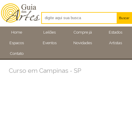
Buscar
Artistas
Home
Leilões
Compre já
Estados
Eventos
Espacos
Eventos
Novidades
Artistas
Locais
Contato
Curso em Campinas - SP