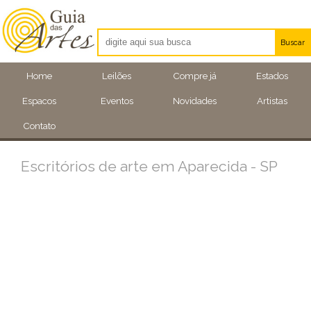
Buscar
Artistas
Home
Leilões
Compre já
Estados
Eventos
Espacos
Eventos
Novidades
Artistas
Locais
Contato
Escritórios de arte em Aparecida - SP