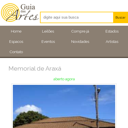
Buscar
Artistas
Home
Leilões
Compre já
Estados
Eventos
Espacos
Eventos
Novidades
Artistas
Locais
Contato
Memorial de Araxá
aberto agora