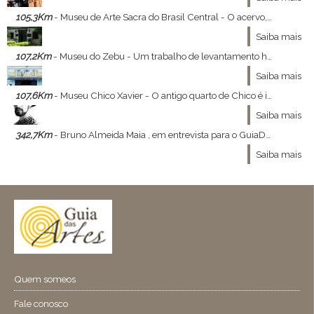
105,3Km
- Museu de Arte Sacra do Brasil Central - O acervo, rico em peças barrocas dos séculos XVIII e XIX, conta a história da Igreja Católica na região. Muitas peças são provenientes de doações da Cúria Metropolitana, sobressaindo-se as seções de vestes sacras, estandartes de procissões, paramentos, al
Saiba mais
107,2Km
- Museu do Zebu - Um trabalho de levantamento histórico visando uma publicação, durante o qual foram surgindo documentos, fotos, objetos, relíquias dos pioneiros, enfim um rico acervo que merecia ser exposto de forma organizada.
Saiba mais
107,6Km
- Museu Chico Xavier - O antigo quarto de Chico é impressionante,existem boinas, roupas, imagens, terços, cosméticos, livros (inclusive alguns deles bem antigos e gastos) ente outros objetos.
Saiba mais
342,7Km
- Bruno Almeida Maia , em entrevista para o GuiaDasArtes - Bruno Almeida Maia , ministrante do curso Constelações Visionárias , a relação entre moda , arte e filosofia nos concedeu a ótima entrevista que se segue :
Saiba mais
Quem someos
Fale conosco