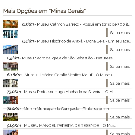
Mais Opções em "Minas Gerais"
0,3Km
- Museu Calmon Barreto - Possui em torno de 300 ítens e é, no país, o museu com o maior número de obras de artes de um só artista.
Saiba mais
0,4Km
- Museu Histórico de Araxá - Dona Beja - Em seu acervo atual há diversos objetos e móveis que contam a história da cidade, como peças indígenas, oratórios, louças, documentos históricos, liteira, móveis do período imperial e obras contemporâneas.
Saiba mais
0,5Km
- Museu Sacro da Igreja de São Sebastião - Natureza Administrativa: Público - Municipal.Ano de Criação: 1991.Tipologia do Acervo: Antropologia e Etnografia; Arqueologia; Artes Visuais; Ciências Naturais e História Natural; Ciência e Tecnologia; História.
Saiba mais
60,8Km
- Museu Histórico Corália Venites Maluf - O Museu possui em seu acervo peças que contam a história da cidade, de sua fundação e consolidação como município próspero.
Saiba mais
73,0Km
- Museu Professor Hugo Machado da Silveira - O Museu possui um acervo composto por documentos, espécimes de história natural, raras fotografias, vestuário, máquinas e ferramentas utilizados em toda a história da cidade.
Saiba mais
74,0Km
- Museu Municipal de Conquista - Trata-se de um museu composto por um acervo eclético, destacando-se peças de alto valor histórico e cultural.
Saiba mais
91,9Km
- MUSEU MANOEL PEREIRA DE RESENDE - O Museu está instalado na antiga sede da Fazenda Engenho da Serra, que foi desapropriada, desmontada e relocada para a cidade nova. Preserva a memória histórica e arquitetônica do município e retrata as casas rurais. Conta também com acervo sacro que pert
Saiba mais