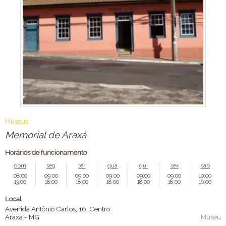
Museus
Memorial de Araxá
Horários de funcionamento
dom
seg
ter
qua
qui
sex
sab
08:00
09:00
09:00
09:00
09:00
09:00
10:00
13:00
18:00
18:00
18:00
18:00
18:00
16:00
Local
Avenida Antônio Carlos, 16. Centro
Araxa
-
MG
Museu