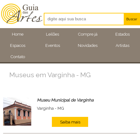
Buscar
Artistas
Home
Leilões
Compre já
Estados
Eventos
Espacos
Eventos
Novidades
Artistas
Locais
Contato
Museus em Varginha - MG
Museu Municipal de Varginha
Varginha - MG
Saiba mais