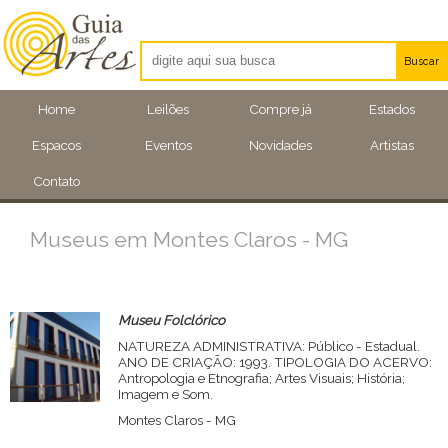
Buscar
Artistas
Home
Leilões
Compre já
Estados
Eventos
Espacos
Eventos
Novidades
Artistas
Locais
Contato
Museus em Montes Claros - MG
Museu Folclórico
NATUREZA ADMINISTRATIVA: Público - Estadual.
ANO DE CRIAÇÃO: 1993. TIPOLOGIA DO ACERVO:
Antropologia e Etnografia; Artes Visuais; História;
Imagem e Som.
Montes Claros - MG