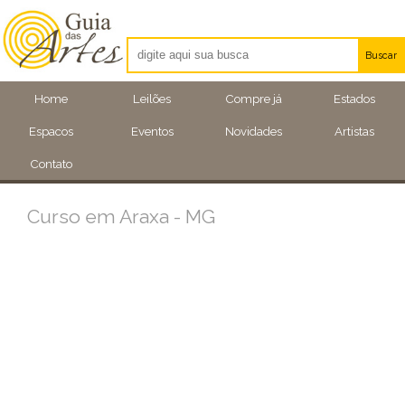
Buscar
Artistas
Home
Leilões
Compre já
Estados
Eventos
Espacos
Eventos
Novidades
Artistas
Locais
Contato
Curso em Araxa - MG