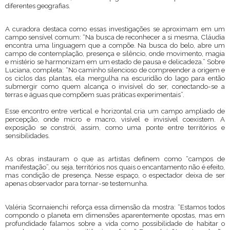
diferentes geografias.
A curadora destaca como essas investigações se aproximam em um
campo sensível comum: “Na busca de reconhecer a si mesma, Cláudia
encontra uma linguagem que a compõe. Na busca do belo, abre um
campo de contemplação, presença e silêncio, onde movimento, magia
e mistério se harmonizam em um estado de pausa e delicadeza.” Sobre
Luciana, completa: “No caminho silencioso de compreender a origem e
os ciclos das plantas, ela mergulha na escuridão do lago para então
submergir como quem alcança o invisível do ser, conectando-se a
terras e águas que compõem suas práticas experimentais”.
Esse encontro entre vertical e horizontal cria um campo ampliado de
percepção, onde micro e macro, visível e invisível coexistem. A
exposição se constrói, assim, como uma ponte entre territórios e
sensibilidades.
As obras instauram o que as artistas definem como “campos de
manifestação”, ou seja, territórios nos quais o encantamento não é efeito,
mas condição de presença. Nesse espaço, o espectador deixa de ser
apenas observador para tornar-se testemunha.
Valéria Scornaienchi reforça essa dimensão da mostra: “Estamos todos
compondo o planeta em dimensões aparentemente opostas, mas em
profundidade falamos sobre a vida como possibilidade de habitar o