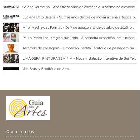
Galeria Vermelho - Após treze anos de existência, a Vermelho estabeleceu-se como uma alternativa à rigidez dos espaços comerciais dedicados à arte, ao incentivar novas ideias e discursos desenvolvidos por artistas emergentes e já estabelecidos.
Luciana Brito Galeria - Quinze anos depois de inovar a cena artística paulistana com seu espaço na Vila Olímpia – um dos primeiros a ser projetado por um escritório de arquitetura já tendo em vista as necessidades de uma galeria de arte contemporânea –, a Luciana Brito Galeria s
Miró: Mestre das Formas - De 7 de agosto a 12 de outubro de 2026, o MAB FAAP recebe Miró: Mestre das Formas, exposição internacional realizada pelo Instituto Totex, que reúne mais de 100 obras originais do mestre catalão.
Paulo Pedro Leal: trágico subúrbio - A primeira exposição institucional de Paulo Pedro Leal (1894 – 1968), pintor brasileiro autodidata, apresenta a obra deste artista que se dedicou à representação de cenas de guerras e conflitos sociais, de ritos da umbanda e paisagens rurais, e cuja vida
Território de passagem - Exposição inédita Território de passagem traz ao MIS a primeira individual de Ruchita em São Paulo Com curadoria de Brunno Almeida Maia e direção de arte e expografia de Leandro Leão, a mostra reúne videoartes e séries fotográficas, além de ativações
UMA OBRA: PINTURA SEM FIM - Nova instalação interativa de Gui Teixeira transforma visitantes em coautores de uma pintura em permanente construção; programação especial de julho reúne oficinas, visitas educativas e atividades para crianças e famílias
Von Brusky Escritório de Arte -
Quem someos