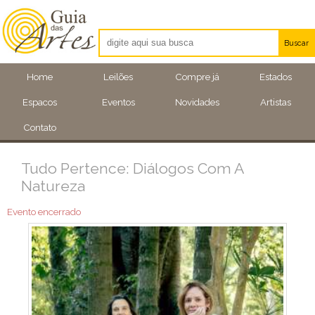
Buscar
Artistas
Home
Leilões
Compre já
Estados
Eventos
Espacos
Eventos
Novidades
Artistas
Locais
Contato
Tudo Pertence: Diálogos Com A
Natureza
Evento encerrado