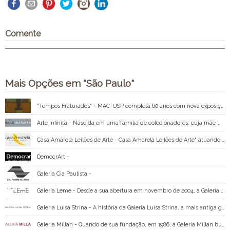
Comente
Mais Opções em "São Paulo"
"Tempos Fraturados" - MAC-USP completa 60 anos com nova exposição
Arte Infinita - Nascida em uma família de colecionadores, cuja mãe manteve durante 25 anos uma galeria dedicada a incentivar a escultura, Viviane Teperman inaugurou em 2001 a Arte Infinita Galeria.
Casa Amarela Leilões de Arte - Casa Amarela Leilões de Arte" atuando no mercado de arte de São Paulo desde 1989 e no Distrito Federal desde 1994, especializada em leilões de arte e residenciais.
DemocrArt -
Galeria Cia Paulista -
Galeria Leme - Desde a sua abertura em novembro de 2004, a Galeria Leme apresenta um programa inovador na cena da arte Brasileira, representando artistas brasileiros e internacionais, frequentemente convidados a criar e produzir novos e ambiciosos projetos no prédio de
Galeria Luisa Strina - A história da Galeria Luisa Strina, a mais antiga galeria de arte contemporânea de São Paulo, se mistura com a trajetória profissional de Luisa Strina.
Galeria Millan - Quando de sua fundação, em 1986, a Galeria Millan buscava apresentar relações entre a produção dos artistas contemporâneos que representava e os artistas modernos que influenciaram sua formação.