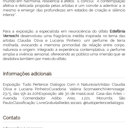
mundo em harmonia, resiliência e afetos.” E conclui: “A contemplação
afetiva e delicada proposta pelas artistas é um convite a adentrar a si
mesmo e emergir das profundezas em estados de criação e silêncio
interior”.
Para a exposição, a especialista em neurociência do olfato
Estefânia
Verreschi
desenvolveu uma fragrância inédita inspirada no tema das
artistas Claudia Oliva e Luciana Pinheiro: um perfume de terra
molhada, evocando a memória primordial da relação entre corpo,
natureza e origem. Integrado à experiência contemplativa, o perfume
amplia a vivência sensorial, oferecendo ao público uma imersão que se
desdobra também por meio do olfato.
Informações adicionais
Exposição: Tudo Pertence: Diálogos Com A NaturezaArtistas: Claudia
Oliva e Luciana PinheiroCuradoria: Valéria ScornaienchiVernissage:
23/5, das 15h às 20hExposição: até 30 de maioLocal: Casa das Artes –
Avenida Comendador Adibo Ares, 1.221, Morumbi, São
PauloClassificação: LivreGratuitaRedes sociais: @tudopertencedialogos
Contato