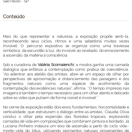
São Paulo
-
SP
Conteúdo
Mais do que representar a natureza, a exposição propõe senti-la,
reconhecendo seus ciclos, ritmos e uma sabedoria muitas vezes
invisível. O percurso expositivo se organiza como uma travessia
simbólica: da escuridão à luz, do invisível ao revelado, do enraizamento
à ascensão, da matéria à consciência.
Sob a curadoria de
Valéria Scornaienchi
, a mostra ganha uma camada
dialógica que enfatiza a contemplação como prática de coexistência.
“Ao adentrar aos ateliês das artistas, abre-se um espaço de olhar por
perspectivas de aproximação e distanciamento das paisagens e dos
fragmentos naturais como uma espécie de acolhimento da
contemplação das existências naturais”, afirma. “O tempo impresso nas
imagens é também o tempo necessário para um olhar atento e delicado
sobre as vidas que pulsam de forma visível e invisível.”
No cerne da exposição estão dois eixos fundamentais, horizontalidade e
verticalidade, que estruturam o diálogo entre as artistas. Claudia Oliva
conduz o olhar pela expansão das florestas tropicais, explorando
camadas de vida em composições que combinam pintura e bordado. Já
Luciana Pinheiro instaura um eixo de ascensão a partir do ciclo vida–
morte–vida do lótus, utilizando pigmentos naturais provenientes de