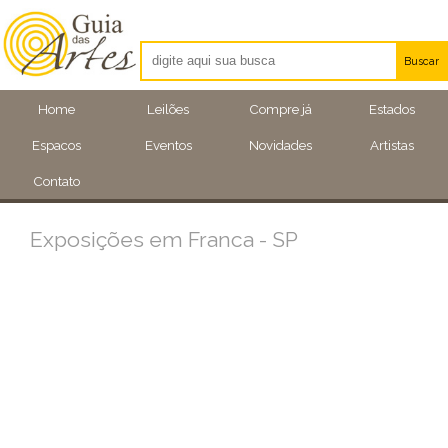
Buscar
Artistas
Home
Leilões
Compre já
Estados
Eventos
Espacos
Eventos
Novidades
Artistas
Locais
Contato
Exposições em Franca - SP