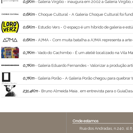
0,5Km
- Galeria Virgilio - inaugura em 2002 a Galeria Virgílio, que se apresenta no mercado de arte direcionada à produção de artistas jovens contemporâneos e artistas surgidos p
0,6Km
- Choque Cultural - A Galeria Choque Cultural foi fundada em 2004 e transformou
0,6Km
- Estudio Vers - O espaço é um híbrido de galeria e estú
0,6Km
- A7MA - Com muita batalha a A7MA representa a arte 
0,7Km
- Vado do Cachimbo - É um ateliê localizado na Vila M
0,7Km
- Galeria Eduardo Fernandes - Valorizar a produção artística contemporânea e a pesquisa constante s
0,7Km
- Galeria Porão - A Galeria Porão chegou para quebrar todos os paradig
231,4Km
- Bruno Almeida Maia , em entrevista para o GuiaDasArtes - Bruno Almeida Maia , ministrante do curso Constelações Visionárias , a relação e
Onde estamos
Rua dos Andradas, n.240, sl.8