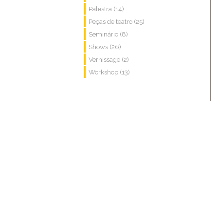
Palestra (14)
Peças de teatro (25)
Seminário (8)
Shows (26)
Vernissage (2)
Workshop (13)