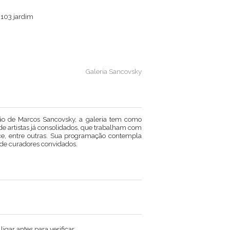
, 103 jardim
Galeria Sancovsky
ão de Marcos Sancovsky, a galeria tem como
 de artistas já consolidados, que trabalham com
nce, entre outras. Sua programação contempla
s de curadores convidados.
gar antes para verificar.