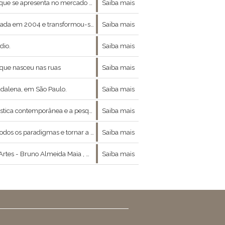
rincipalmente a partir dos anos 80, que consolidaram presença no cenário da arte brasileira.
Saiba mais
-se numa das principais referências globais
Saiba mais
dio.
Saiba mais
que nasceu nas ruas
Saiba mais
adalena, em São Paulo.
Saiba mais
ão os principais pilares da Galeria Eduardo Fernandes.
Saiba mais
mas e tornar a arte acessível a todos.
Saiba mais
ntre moda , arte e filosofia nos concedeu a ótima entrevista que se segue :
Saiba mais