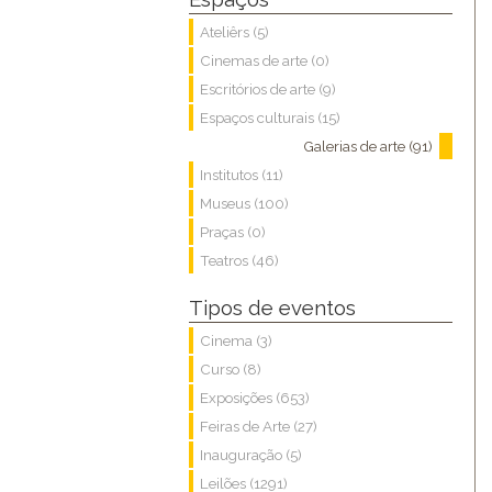
Ateliêrs (5)
Cinemas de arte (0)
Escritórios de arte (9)
Espaços culturais (15)
Galerias de arte (91)
Institutos (11)
Museus (100)
Praças (0)
Teatros (46)
Tipos de eventos
Cinema (3)
Curso (8)
Exposições (653)
Feiras de Arte (27)
Inauguração (5)
Leilões (1291)