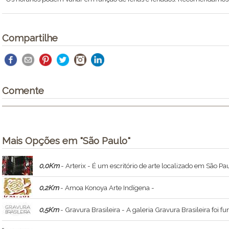
Compartilhe
Comente
Mais Opções em "São Paulo"
0,0Km
- Arterix - É um escritório de arte localizado em São Pau
0,2Km
- Amoa Konoya Arte Indígena -
0,5Km
- Gravura Brasileira - A galeria Gravura Brasileira foi fundada em 1998 por Alberto Fuks e Eduardo Besen com a proposta de mostrar a gravura histórica e c