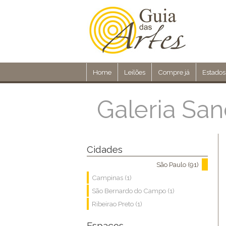
Home
Leilões
Compre já
Estados
Galeria Sa
Cidades
São Paulo (91)
Campinas (1)
São Bernardo do Campo (1)
Ribeirao Preto (1)
Espaços