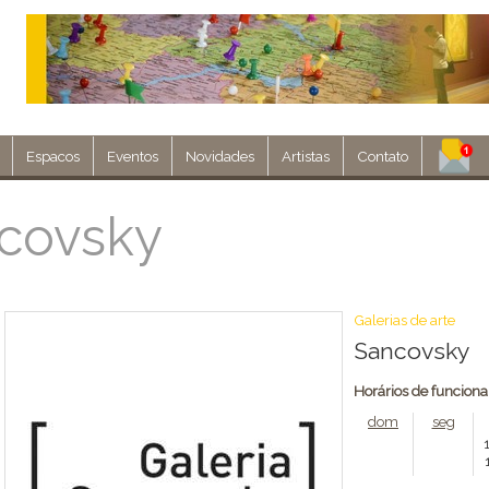
Espacos
Eventos
Novidades
Artistas
Contato
Assine nosso 
ncovsky
Env
Galerias de arte
Sancovsky
Horários de funcion
dom
seg