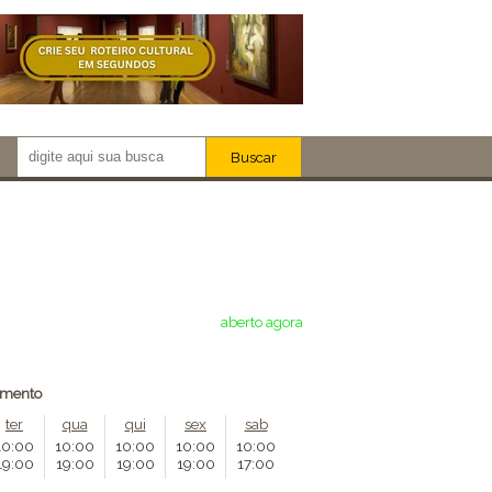
Buscar
Newsletter!
Artistas
Eventos
Locais
iar
aberto agora
amento
ter
qua
qui
sex
sab
10:00
10:00
10:00
10:00
10:00
19:00
19:00
19:00
19:00
17:00