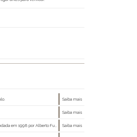
lo.
Saiba mais
Saiba mais
ontemporânea em toda a sua diversidade com exposições temporárias e obras de acervo.
Saiba mais