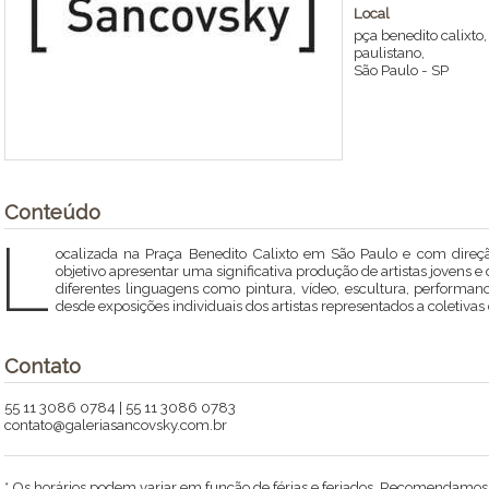
Local
pça benedito calixto
paulistano,
São Paulo
-
SP
Conteúdo
L
ocalizada na Praça Benedito Calixto em São Paulo e com direç
objetivo apresentar uma significativa produção de artistas jovens e
diferentes linguagens como pintura, vídeo, escultura, performa
desde exposições individuais dos artistas representados a coletiva
Contato
55 11 3086 0784 | 55 11 3086 0783
contato@galeriasancovsky.com.br
* Os horários podem variar em função de férias e feriados. Recomendamos li