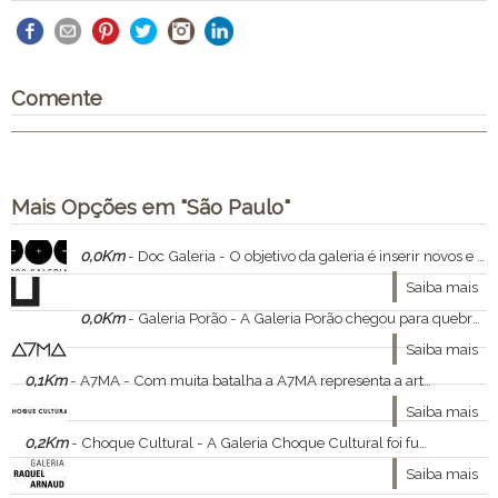
Comente
Mais Opções em "São Paulo"
0,0Km
- Doc Galeria - O objetivo da galeria é inserir novos e experientes profissionais no mercado das artes
Saiba mais
0,0Km
- Galeria Porão - A Galeria Porão chegou para quebrar todos os paradigmas e tornar a arte acessível a todos.
Saiba mais
0,1Km
- A7MA - Com muita batalha a A7MA representa a arte que nasceu nas ruas
Saiba mais
0,2Km
- Choque Cultural - A Galeria Choque Cultural foi fundada em 2004 e transformou-se numa das principais referências globais
Saiba mais