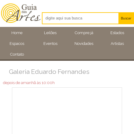
Buscar
Artistas
Home
Leilões
Compre já
Estados
Eventos
Espacos
Eventos
Novidades
Artistas
Locais
Contato
Galeria Eduardo Fernandes
depois de amanhã às 10:00h