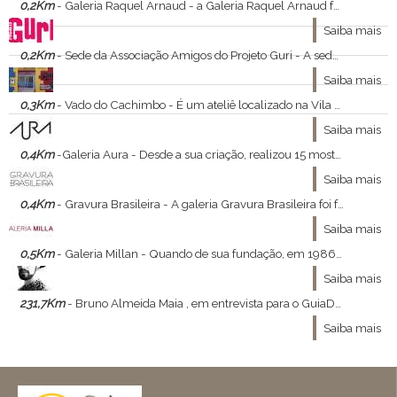
0,2Km
- Galeria Raquel Arnaud - a Galeria Raquel Arnaud foi criada em 1973, com o nome de Gabinete de Arte.
Saiba mais
0,2Km
- Sede da Associação Amigos do Projeto Guri - A sede do Projeto Guri, fica localizada em São Paulo.
Saiba mais
0,3Km
- Vado do Cachimbo - É um ateliê localizado na Vila Madalena, em São Paulo.
Saiba mais
0,4Km
-Galeria Aura - Desde a sua criação, realizou 15 mostras entre Porto Alegre e São Paulo – além de ter participado de feiras de arte e apoiado projetos expositivos.
Saiba mais
0,4Km
- Gravura Brasileira - A galeria Gravura Brasileira foi fundada em 1998 por Alberto Fuks e Eduardo Besen com a proposta de mostrar a gravura histórica e contemporânea em toda a sua diversidade com exposições temporárias e obras de acervo.
Saiba mais
0,5Km
- Galeria Millan - Quando de sua fundação, em 1986, a Galeria Millan buscava apresentar relações entre a produção dos artistas contemporâneos que representava e os artistas modernos que influenciaram sua formação.
Saiba mais
231,7Km
- Bruno Almeida Maia , em entrevista para o GuiaDasArtes - Bruno Almeida Maia , ministrante do curso Constelações Visionárias , a relação entre moda , arte e filosofia nos concedeu a ótima entrevista que se segue :
Saiba mais