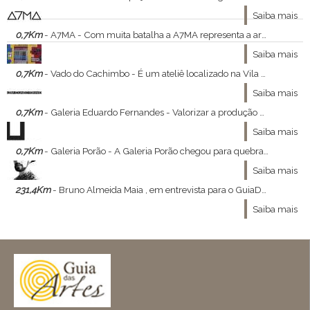
Saiba mais
0,7Km
- A7MA - Com muita batalha a A7MA representa a arte que nasceu nas ruas
Saiba mais
0,7Km
- Vado do Cachimbo - É um ateliê localizado na Vila Madalena, em São Paulo.
Saiba mais
0,7Km
- Galeria Eduardo Fernandes - Valorizar a produção artística contemporânea e a pesquisa constante são os principais pilares da Galeria Eduardo Fernandes.
Saiba mais
0,7Km
- Galeria Porão - A Galeria Porão chegou para quebrar todos os paradigmas e tornar a arte acessível a todos.
Saiba mais
231,4Km
- Bruno Almeida Maia , em entrevista para o GuiaDasArtes - Bruno Almeida Maia , ministrante do curso Constelações Visionárias , a relação entre moda , arte e filosofia nos concedeu a ótima entrevista que se segue :
Saiba mais