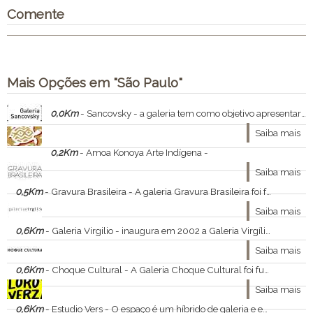
Comente
Mais Opções em "São Paulo"
0,0Km
- Sancovsky - a galeria tem como objetivo apresentar uma significativa produção de artistas jovens e de artistas já consolidados
Saiba mais
0,2Km
- Amoa Konoya Arte Indígena -
Saiba mais
0,5Km
- Gravura Brasileira - A galeria Gravura Brasileira foi fundada em 1998 por Alberto Fuks e Eduardo Besen com a proposta de mostrar a gravura histórica e contemporânea em toda a sua diversidade com exposições temporárias e obras de acervo.
Saiba mais
0,6Km
- Galeria Virgilio - inaugura em 2002 a Galeria Virgílio, que se apresenta no mercado de arte direcionada à produção de artistas jovens contemporâneos e artistas surgidos principalmente a partir dos anos 80, que consolidaram presença no cenário da arte brasileira.
Saiba mais
0,6Km
- Choque Cultural - A Galeria Choque Cultural foi fundada em 2004 e transformou-se numa das principais referências globais
Saiba mais
0,6Km
- Estudio Vers - O espaço é um híbrido de galeria e estúdio.