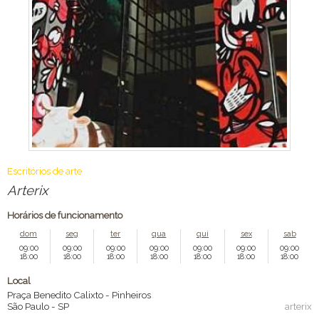
Escritórios de arte
Arterix
Horários de funcionamento
dom
seg
ter
qua
qui
sex
sab
09:00
09:00
09:00
09:00
09:00
09:00
09:00
18:00
18:00
18:00
18:00
18:00
18:00
18:00
Local
Praça Benedito Calixto - Pinheiros
São Paulo
-
SP
arterix