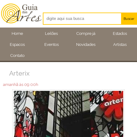
Buscar
Artistas
Home
Leilões
Compre já
Estados
Eventos
Espacos
Eventos
Novidades
Artistas
Locais
Contato
Arterix
amanhã às 09:00h