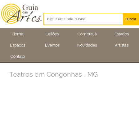
Buscar
Artistas
Home
Leilões
Compre já
Estados
Eventos
Espacos
Eventos
Novidades
Artistas
Locais
Contato
Teatros em Congonhas - MG