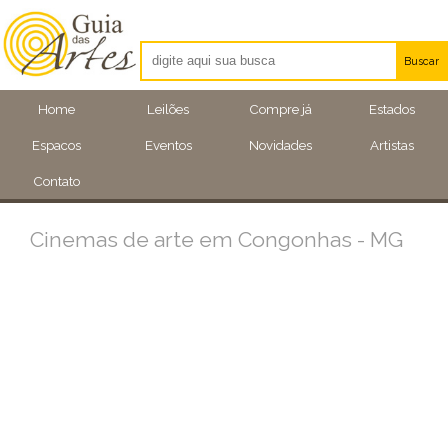
Buscar
Artistas
Home
Leilões
Compre já
Estados
Eventos
Espacos
Eventos
Novidades
Artistas
Locais
Contato
Cinemas de arte em Congonhas - MG