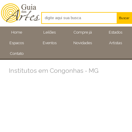
Buscar
Artistas
Home
Leilões
Compre já
Estados
Eventos
Espacos
Eventos
Novidades
Artistas
Locais
Contato
Institutos em Congonhas - MG