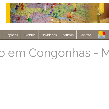
Espacos
Eventos
Novidades
Artistas
Contato
Assine nosso 
ão em Congonhas - 
Env