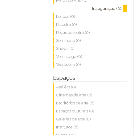
Feiras de Arte (0)
Inauguração (0)
Leilões (0)
Palestra (0)
Peças de teatro (0)
Seminário (0)
Shows (0)
Vernissage (0)
Workshop (0)
Espaços
Ateliêrs (0)
Cinemas de arte (0)
Escritórios de arte (0)
Espaços culturais (0)
Galerias de arte (0)
Institutos (0)
Museus (3)