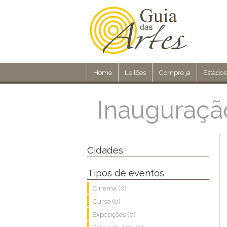
Home
Leilões
Compre já
Estados
Inauguraç
Cidades
Tipos de eventos
Cinema (0)
Curso (0)
Exposições (0)