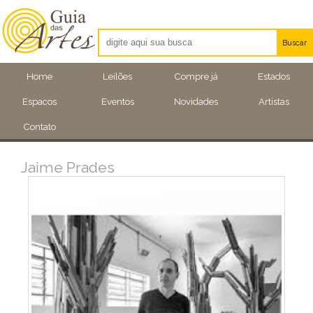
Buscar
Artistas
Home
Leilões
Compre já
Estados
Eventos
Espacos
Eventos
Novidades
Artistas
Locais
Contato
Jaime Prades