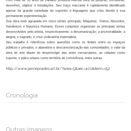
Com mais de 30 anos de trabalho produziu intensa obra de pinturas, esculturas,
desenhos, objetos e instalações. Seu traço marcante é rapidamente identificado
apesar da grande variedade de suportes e linguagens que criou devido à sua
permanente experimentação.
Sua obra está agrupada em cinco séries principais: Máquinas, Totens, Absurdos,
Xamânicos e Natureza Humana. Esses conjuntos organizam os principais temas
desenvolvidos pelo artista, respectivamente: a desumanização; a ancestralidade; a
alegria; o sagrado; a crise civilizatória materialista.
Seu trabalho é referência sobre questões como os limites entre os espaços
públicos e privados; o abandono e descarectarização das comunidades; o valor da
obra de arte diante do desprestígio das artes vernaculares; as cidades como
suporte; o palco urbano como território de convivência, entre outras.
http://www.jaimeprades.art.br/?area=5&sec=401&item=152
Cronologia
Outras imagens