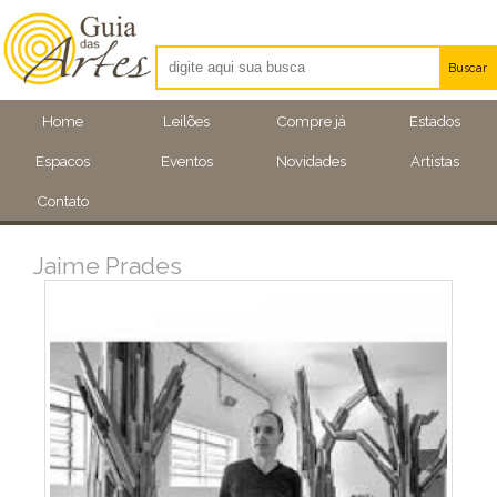
Buscar
Artistas
Home
Leilões
Compre já
Estados
Eventos
Espacos
Eventos
Novidades
Artistas
Locais
Contato
Jaime Prades