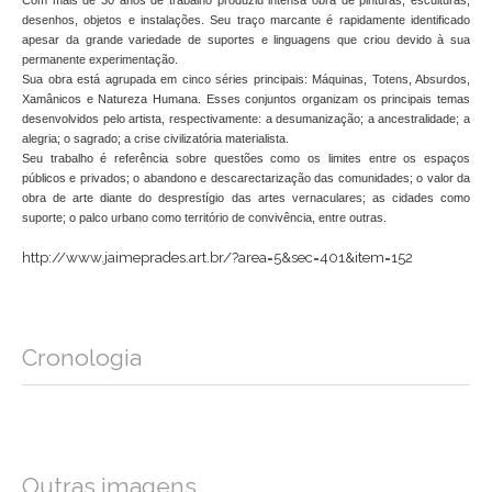
Com mais de 30 anos de trabalho produziu intensa obra de pinturas, esculturas,
desenhos, objetos e instalações. Seu traço marcante é rapidamente identificado
apesar da grande variedade de suportes e linguagens que criou devido à sua
permanente experimentação.
Sua obra está agrupada em cinco séries principais: Máquinas, Totens, Absurdos,
Xamânicos e Natureza Humana. Esses conjuntos organizam os principais temas
desenvolvidos pelo artista, respectivamente: a desumanização; a ancestralidade; a
alegria; o sagrado; a crise civilizatória materialista.
Seu trabalho é referência sobre questões como os limites entre os espaços
públicos e privados; o abandono e descarectarização das comunidades; o valor da
obra de arte diante do desprestígio das artes vernaculares; as cidades como
suporte; o palco urbano como território de convivência, entre outras.
http://www.jaimeprades.art.br/?area=5&sec=401&item=152
Cronologia
Outras imagens