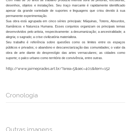
Com mais de 30 anos de trabalho produziu intensa obra de pinturas, esculturas,
desenhos, objetos e instalações. Seu traço marcante é rapidamente identificado
apesar da grande variedade de suportes e linguagens que criou devido à sua
permanente experimentação.
Sua obra está agrupada em cinco séries principais: Máquinas, Totens, Absurdos,
Xamânicos e Natureza Humana. Esses conjuntos organizam os principais temas
desenvolvidos pelo artista, respectivamente: a desumanização; a ancestralidade; a
alegria; o sagrado; a crise civilizatória materialista.
Seu trabalho é referência sobre questões como os limites entre os espaços
públicos e privados; o abandono e descarectarização das comunidades; o valor da
obra de arte diante do desprestígio das artes vernaculares; as cidades como
suporte; o palco urbano como território de convivência, entre outras.
http://www.jaimeprades.art.br/?area=5&sec=401&item=152
Cronologia
Outras imagens