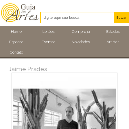
Buscar
Artistas
Home
Leilões
Compre já
Estados
Eventos
Espacos
Eventos
Novidades
Artistas
Locais
Contato
Jaime Prades