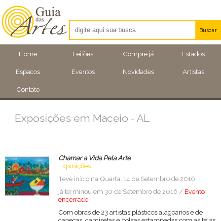
Buscar
Artistas
Home
Leilões
Compre já
Estados
Eventos
Espacos
Eventos
Novidades
Artistas
Locais
Contato
Exposições em Maceio - AL
Chamar a Vida Pela Arte
Exposições
Teve início na Quarta, 14 de Setembro de 2016
já terminou em 30 de Setembro de 2016 /
Evento
encerrado
Com obras de 23 artistas plásticos alagoanos e de
canecas, camisetas e bolsas estampadas com as telas