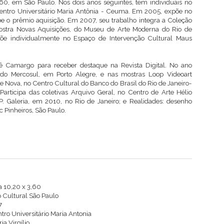
3,60, em São Paulo. Nos dois anos seguintes, tem individuais no
entro Universitário Maria Antônia - Ceuma. Em 2005, expõe no
 o prêmio aquisição. Em 2007, seu trabalho integra a Coleção
mostra Novas Aquisições, do Museu de Arte Moderna do Rio de
e individualmente no Espaço de Intervenção Cultural Maus
ê Camargo para receber destaque na Revista Digital. No ano
l do Mercosul, em Porto Alegre, e nas mostras Loop Videoart
 Nova, no Centro Cultural do Banco do Brasil do Rio de Janeiro-
ticipa das coletivas Arquivo Geral, no Centro de Arte Hélio
.P. Galeria, em 2010, no Rio de Janeiro; e Realidades: desenho
 Pinheiros, São Paulo.
a 10,20 x 3,60
o Cultural São Paulo
7
ro Universitário Maria Antonia
a Virgílio