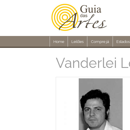
Home
Leilões
Compre já
Estados
Vanderlei 