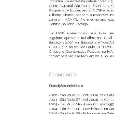
individual de estreia na galeria 10,20 x 
Centro Cultural São Paulo - CCSP e no C
Programa de Exposições do CCSP e recebe
Gilberto Chateaubriand e a respectiva 
Janeiro - MAM/RJ. No mesmo ano, expõ
Hábitos, no Porto, Portugal.
Em 2008, é selecionado pela Bolsa Iber
seguinte, apresenta trabalhos na Biena
Barcelona 2009, em Barcelona, e Nova Arte
CCBB/RJ e no de São Paulo-CCBB/SP. Par
Oiticica, e Coordenadas Poéticas, na H.A
contemporâneo brasileiro, em 2011, no Sesc
Cronologia
Exposições Individuais
2002 - São Paulo SP - Individual, na Galeri
2003 - São Paulo SP - Individual, no Centr
2004 - São Paulo SP - Avião, no Espaço 39
2004 - São Paulo SP - Powderhead, no Cent
2005 - São Paulo SP - Ephemeras, na Galeri