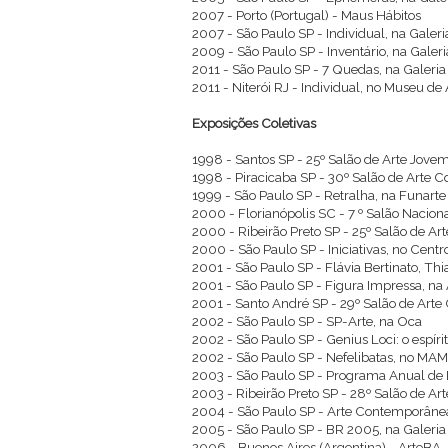
2007 - Porto (Portugal) - Maus Hábitos
2007 - São Paulo SP - Individual, na Galeria
2009 - São Paulo SP - Inventário, na Galeria
2011 - São Paulo SP - 7 Quedas, na Galeria
2011 - Niterói RJ - Individual, no Museu 
Exposições Coletivas
1998 - Santos SP - 25º Salão de Arte Jove
1998 - Piracicaba SP - 30º Salão de Arte 
1999 - São Paulo SP - Retralha, na Funarte
2000 - Florianópolis SC - 7 º Salão Naciona
2000 - Ribeirão Preto SP - 25º Salão de Art
2000 - São Paulo SP - Iniciativas, no Centr
2001 - São Paulo SP - Flávia Bertinato, Th
2001 - São Paulo SP - Figura Impressa, n
2001 - Santo André SP - 29º Salão de Art
2002 - São Paulo SP - SP-Arte, na Oca
2002 - São Paulo SP - Genius Loci: o espíri
2002 - São Paulo SP - Nefelibatas, no MAM
2003 - São Paulo SP - Programa Anual de E
2003 - Ribeirão Preto SP - 28º Salão de A
2004 - São Paulo SP - Arte Contemporânea
2005 - São Paulo SP - BR 2005, na Galeria 
2006 - Buenos Aires (Argentina) - ArteBA