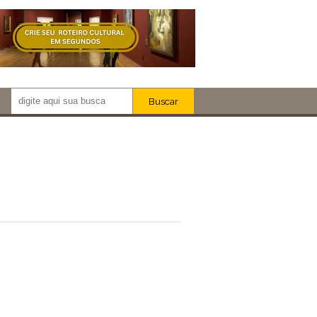
Buscar
Newsletter!
Artistas
Eventos
Locais
iar