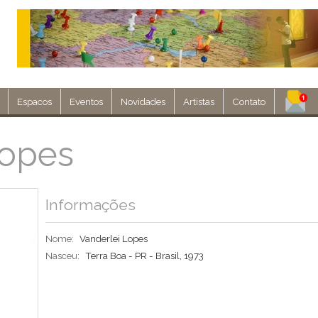
Espacos
Eventos
Novidades
Artistas
Contato
Assine nosso 
Lopes
Env
Informações
Nome:
Vanderlei Lopes
Nasceu:
Terra Boa - PR - Brasil, 1973