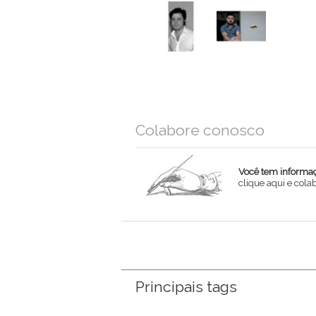
Colabore conosco
Você tem informaçõ
clique aqui e col
Nome
Email
Mensagem
Principais tags