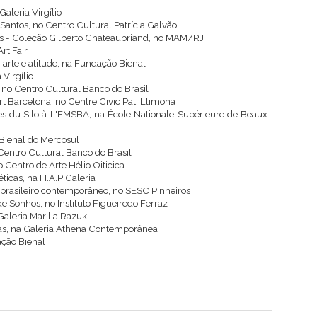
aleria Virgílio
Santos, no Centro Cultural Patrícia Galvão
ões - Coleção Gilberto Chateaubriand, no MAM/RJ
rt Fair
arte e atitude, na Fundação Bienal
Virgílio
 no Centro Cultural Banco do Brasil
t Barcelona, no Centre Civic Pati Llimona
hes du Silo à L'EMSBA, na École Nationale Supérieure de Beaux-
 Bienal do Mercosul
Centro Cultural Banco do Brasil
o Centro de Arte Hélio Oiticica
ticas, na H.A.P Galeria
 brasileiro contemporâneo, no SESC Pinheiros
e Sonhos, no Instituto Figueiredo Ferraz
Galeria Marilia Razuk
cas, na Galeria Athena Contemporânea
ação Bienal