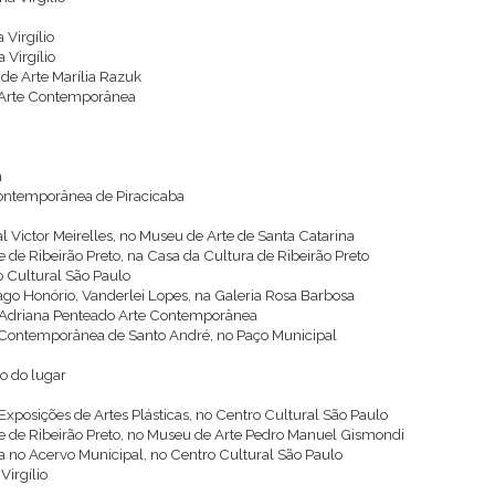
 Virgílio
 Virgílio
 de Arte Marília Razuk
de Arte Contemporânea
m
Contemporânea de Piracicaba
l Victor Meirelles, no Museu de Arte de Santa Catarina
e de Ribeirão Preto, na Casa da Cultura de Ribeirão Preto
o Cultural São Paulo
iago Honório, Vanderlei Lopes, na Galeria Rosa Barbosa
a Adriana Penteado Arte Contemporânea
e Contemporânea de Santo André, no Paço Municipal
to do lugar
xposições de Artes Plásticas, no Centro Cultural São Paulo
rte de Ribeirão Preto, no Museu de Arte Pedro Manuel Gismondi
 no Acervo Municipal, no Centro Cultural São Paulo
Virgílio