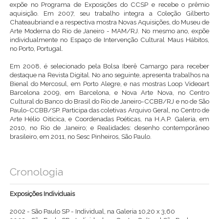
expõe no Programa de Exposições do CCSP e recebe o prêmio
aquisição. Em 2007, seu trabalho integra a Coleção Gilberto
Chateaubriand e a respectiva mostra Novas Aquisições, do Museu de
Arte Moderna do Rio de Janeiro - MAM/RJ. No mesmo ano, expõe
individualmente no Espaço de Intervenção Cultural Maus Hábitos,
no Porto, Portugal.
Em 2008, é selecionado pela Bolsa Iberê Camargo para receber
destaque na Revista Digital. No ano seguinte, apresenta trabalhos na
Bienal do Mercosul, em Porto Alegre, e nas mostras Loop Videoart
Barcelona 2009, em Barcelona, e Nova Arte Nova, no Centro
Cultural do Banco do Brasil do Rio de Janeiro-CCBB/RJ e no de São
Paulo-CCBB/SP. Participa das coletivas Arquivo Geral, no Centro de
Arte Hélio Oiticica, e Coordenadas Poéticas, na H.A.P. Galeria, em
2010, no Rio de Janeiro; e Realidades: desenho contemporâneo
brasileiro, em 2011, no Sesc Pinheiros, São Paulo.
Cronologia
Exposições Individuais
2002 - São Paulo SP - Individual, na Galeria 10,20 x 3,60