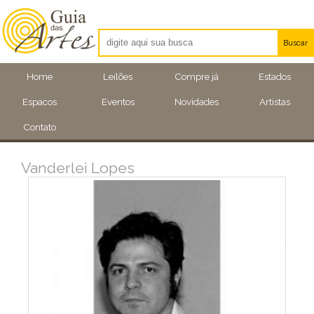
Buscar
Artistas
Home
Leilões
Compre já
Estados
Eventos
Espacos
Eventos
Novidades
Artistas
Locais
Contato
Vanderlei Lopes