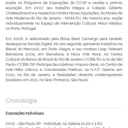
expõe no Programa de Exposições do CCSP e recebe o prêmio
aquisição. Em 2007, seu trabalho integra a Coleção Gilberto
Chateaubriand e a respectiva mostra Novas Aquisições, do Museu de
Arte Moderna do Rio de Janeiro - MAM/RJ. No mesmo ano, expõe
individualmente no Espaço de Intervenção Cultural Maus Hábitos,
no Porto, Portugal.
Em 2008, é selecionado pela Bolsa Iberê Camargo para receber
destaque na Revista Digital. No ano seguinte, apresenta trabalhos na
Bienal do Mercosul, em Porto Alegre, e nas mostras Loop Videoart
Barcelona 2009, em Barcelona, e Nova Arte Nova, no Centro
Cultural do Banco do Brasil do Rio de Janeiro-CCBB/RJ e no de São
Paulo-CCBB/SP. Participa das coletivas Arquivo Geral, no Centro de
Arte Hélio Oiticica, e Coordenadas Poéticas, na H.A.P. Galeria, em
2010, no Rio de Janeiro; e Realidades: desenho contemporâneo
brasileiro, em 2011, no Sesc Pinheiros, São Paulo.
Cronologia
Exposições Individuais
2002 - São Paulo SP - Individual, na Galeria 10,20 x 3,60