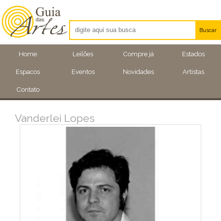
Buscar
Artistas
Home
Leilões
Compre já
Estados
Eventos
Espacos
Eventos
Novidades
Artistas
Locais
Contato
Vanderlei Lopes