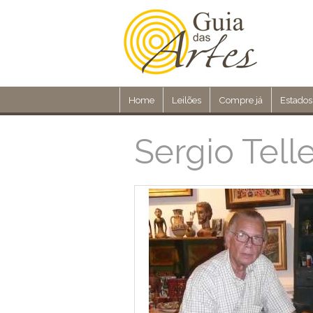
Home
Leilões
Compre já
Estados
Sergio Tell