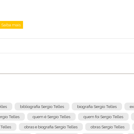
Enviar
Saiba mais
elles
bibliografia Sergio Telles
biografia Sergio Telles
ex
rgio Telles
quem é Sergio Telles
quem foi Sergio Telles
 Telles
obras e biografia Sergio Telles
obras Sergio Telles