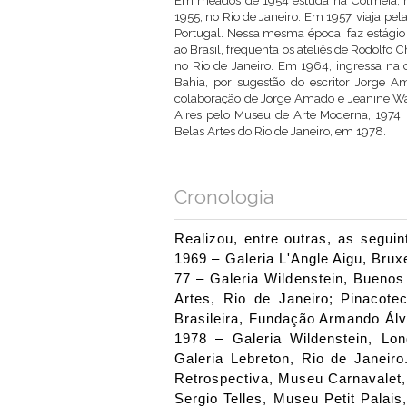
Em meados de 1954 estuda na Colméia, no 
1955, no Rio de Janeiro. Em 1957, viaja pela
Portugal. Nessa mesma época, faz estágio 
ao Brasil, freqüenta os ateliês de Rodolfo 
no Rio de Janeiro. Em 1964, ingressa na c
Bahia, por sugestão do escritor Jorge A
colaboração de Jorge Amado e Jeanine W
Aires pelo Museu de Arte Moderna, 1974; 
Belas Artes do Rio de Janeiro, em 1978.
Cronologia
Realizou, entre outras, as seguin
1969 – Galeria L'Angle Aigu, Bruxe
77 – Galeria Wildenstein, Buenos
Artes, Rio de Janeiro; Pinacot
Brasileira, Fundação Armando Álv
1978 – Galeria Wildenstein, Lon
Galeria Lebreton, Rio de Janeir
Retrospectiva, Museu Carnavalet
Sergio Telles, Museu Petit Palai