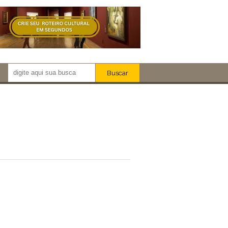
Buscar
Newsletter!
Artistas
Eventos
Locais
iar