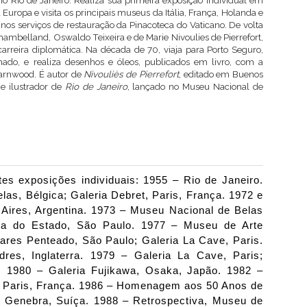
Rio de Janeiro. Realiza sua primeira exposição individual em
 Europa e visita os principais museus da Itália, França, Holanda e
nos serviços de restauração da Pinacoteca do Vaticano. De volta
Chambelland, Oswaldo Teixeira e de Marie Nivoulies de Pierrefort,
arreira diplomática. Na década de 70, viaja para Porto Seguro,
mado, e realiza desenhos e óleos, publicados em livro, com a
arnwood. É autor de
Nivouliès de Pierrefort
, editado em Buenos
e ilustrador de
Rio de Janeiro
, lançado no Museu Nacional de
tes exposições individuais: 1955 – Rio de Janeiro.
las, Bélgica; Galeria Debret, Paris, França. 1972 e
 Aires, Argentina. 1973 – Museu Nacional de Belas
eca do Estado, São Paulo. 1977 – Museu de Arte
ares Penteado, São Paulo; Galeria La Cave, Paris.
dres, Inglaterra. 1979 – Galeria La Cave, Paris;
o. 1980 – Galeria Fujikawa, Osaka, Japão. 1982 –
, Paris, França. 1986 – Homenagem aos 50 Anos de
s, Genebra, Suíça. 1988 – Retrospectiva, Museu de