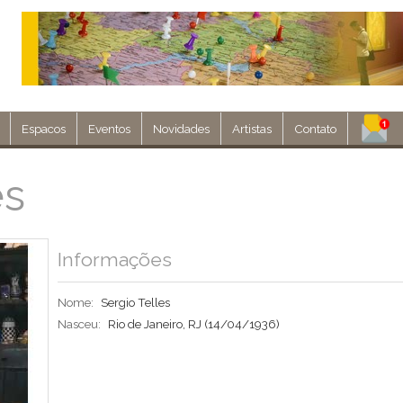
Espacos
Eventos
Novidades
Artistas
Contato
Assine nosso 
es
Env
Informações
Nome:
Sergio Telles
Nasceu:
Rio de Janeiro, RJ
(14/04/1936)