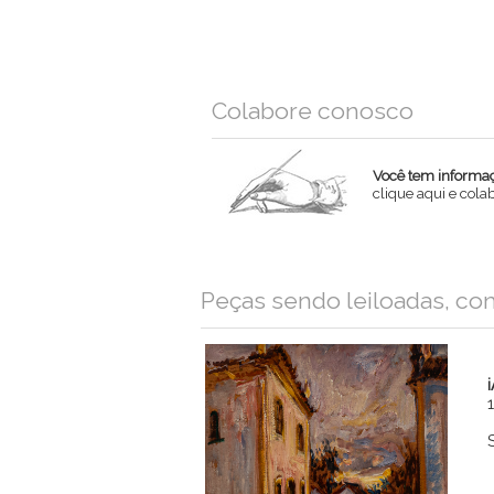
Colabore conosco
Você tem informaçõ
clique aqui e col
Nome
Peças sendo leiloadas, co
Email
Mensagem