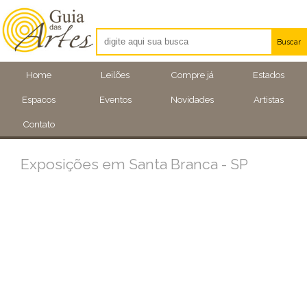
Buscar
Artistas
Home
Leilões
Compre já
Estados
Eventos
Espacos
Eventos
Novidades
Artistas
Locais
Contato
Exposições em Santa Branca - SP