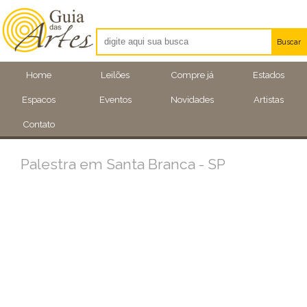
Buscar
Artistas
Home
Leilões
Compre já
Estados
Eventos
Espacos
Eventos
Novidades
Artistas
Locais
Contato
Palestra em Santa Branca - SP