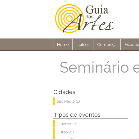
Home
Leilões
Compre já
Estados
Seminário e
Cidades
São Paulo (1)
Tipos de eventos
Cinema (0)
Curso (0)