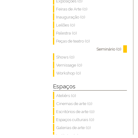
Exposições (0)
Feiras de Arte (0)
Inauguração (0)
Leilões (0)
Palestra (0)
Peças de teatro (0)
Seminário (0)
Shows (0)
Vernissage (0)
Workshop (0)
Espaços
Ateliêrs (0)
Cinemas de arte (0)
Escritórios de arte (0)
Espaços culturais (0)
Galerias de arte (0)
Institutos (0)