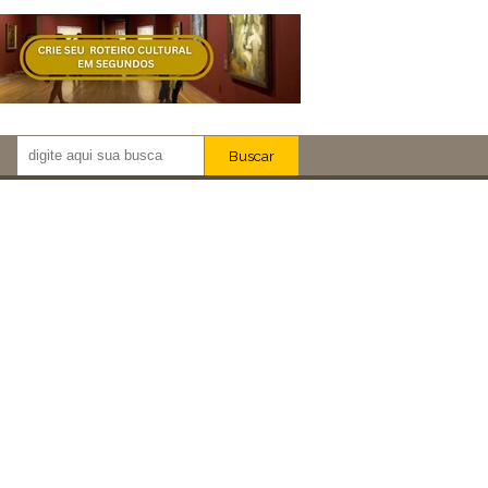
Buscar
Newsletter!
Artistas
Eventos
Locais
iar