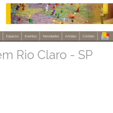
Espacos
Eventos
Novidades
Artistas
Contato
Assine nosso 
m Rio Claro - SP
Env