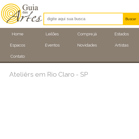
Buscar
Artistas
Home
Leilões
Compre já
Estados
Eventos
Espacos
Eventos
Novidades
Artistas
Locais
Contato
Ateliêrs em Rio Claro - SP