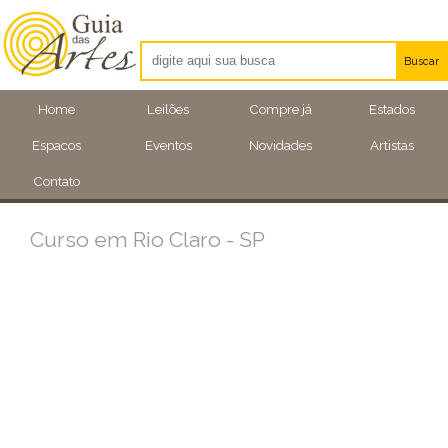
Buscar
Artistas
Home
Leilões
Compre já
Estados
Eventos
Espacos
Eventos
Novidades
Artistas
Locais
Contato
Curso em Rio Claro - SP