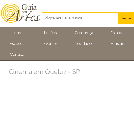
Buscar
Artistas
Home
Leilões
Compre já
Estados
Eventos
Espacos
Eventos
Novidades
Artistas
Locais
Contato
Cinema em Queluz - SP