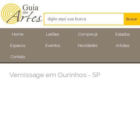
Buscar
Artistas
Home
Leilões
Compre já
Estados
Eventos
Espacos
Eventos
Novidades
Artistas
Locais
Contato
Vernissage em Ourinhos - SP