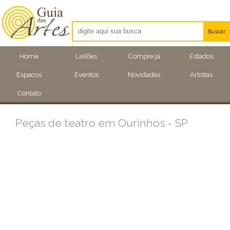
Buscar
Artistas
Home
Leilões
Compre já
Estados
Eventos
Espacos
Eventos
Novidades
Artistas
Locais
Contato
Peças de teatro em Ourinhos - SP